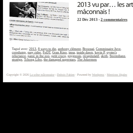
22 Déc 2013 -
2 commentaires
Tagué avec:
2013
,
8 ways to die
,
anthony clément
,
Broussaï
,
Commissaire Juve
,
coredump
,
easy rider
,
FoDT
,
Gran Kino
,
imsa
,
inside dawn
,
kevin P
,
oyster's
reluctance
,
panic in the zoo
,
petit crucq
,
psygnosis
,
récapitulatif
,
skrib
,
Stormilianz
,
stratège
,
Tchong Libo
,
the damaged superstars
,
The Jokermen
Copyright © 2026
La scène mâconnaise
-
Dubois Fabien
· Powered by
Wordpress
·
Mentions légales