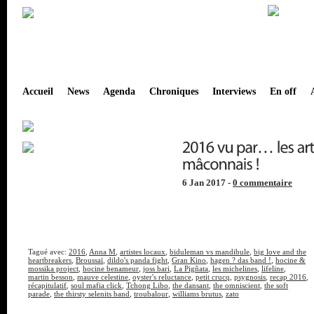
Accueil
News
Agenda
Chroniques
Interviews
En off
6 Jan 2017 -
0 commentaire
Tagué avec:
2016
,
Anna M
,
artistes locaux
,
biduleman vs mandibule
,
big love and the
heartbreakers
,
Broussaï
,
dildo's panda fight
,
Gran Kino
,
hagen ? das band !
,
hocine &
mossika project
,
hocine benameur
,
joss bari
,
La Pigñata
,
les michelines
,
lifeline
,
martin besson
,
mauve celestine
,
oyster's reluctance
,
petit crucq
,
psygnosis
,
recap 2016
,
récapitulatif
,
soul mafia click
,
Tchong Libo
,
the dansant
,
the omniscient
,
the soft
parade
,
the thirsty selenits band
,
troubalour
,
williams brutus
,
zato