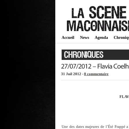
Accueil
News
Agenda
Chroniq
31 Juil 2012 -
0 commentaire
FLAV
Une des dates majeures de l’Été Frappé a 