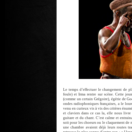
Le temps d’effectuer le changement de pla
foule) et Irma rentre sur scène. Cette je
(comme un certain Grégoire), égérie de Goo
ondes radiophoniques françaises, a le lour
venu en curieux vis à vis des critères énu
et claviers dans ce cas la, elle nous livr
guitare et du chant. C’est calme et entrain
soit pour les choeurs ou le claquement de m
une chambre avaient déjà leurs routes trac
retrouve le plus connu d’entre eux : « I kno