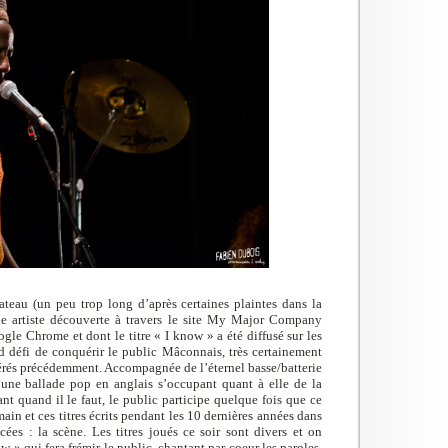
teau (un peu trop long d’après certaines plaintes dans la
une artiste découverte à travers le site My Major Company
gle Chrome et dont le titre « I know » a été diffusé sur les
d défi de conquérir le public Mâconnais, très certainement
mérés précédemment. Accompagnée de l’éternel basse/batterie
e une ballade pop en anglais s’occupant quant à elle de la
ant quand il le faut, le public participe quelque fois que ce
ain et ces titres écrits pendant les 10 dernières années dans
ées : la scène. Les titres joués ce soir sont divers et on
w » qui fera frémir le public, chantant par coeur les paroles,