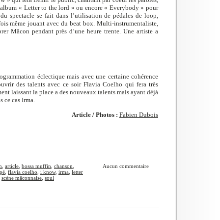
l’album « Letter to the lord » ou encore « Everybody » pour
 du spectacle se fait dans l’utilisation de pédales de loop,
arfois même jouant avec du beat box. Multi-instrumentaliste,
ibrer Mâcon pendant près d’une heure trente. Une artiste a
programmation éclectique mais avec une certaine cohérence
uvrir des talents avec ce soir Flavia Coelho qui fera très
ment laissant la place a des nouveaux talents mais ayant déjà
s ce cas Irma.
Article / Photos :
Fabien Dubois
m
,
article
,
bossa muffin
,
chanson
,
Aucun commentaire
ppé
,
flavia coelho
,
i know
,
irma
,
letter
,
scène mâconnaise
,
soul