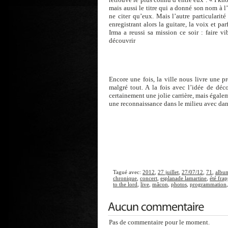
mais aussi le titre qui a donné son nom à 
ne citer qu’eux. Mais l’autre particularité
enregistrant alors la guitare, la voix et p
Irma a reussi sa mission ce soir : faire v
découvrir
Encore une fois, la ville nous livre une 
malgré tout. A la fois avec l’idée de déco
certainement une jolie carrière, mais égale
une reconnaissance dans le milieu avec dan
Tagué avec:
2012
,
27 juillet
,
27/07/12
,
71
,
albu
chronique
,
concert
,
esplanade lamartine
,
été fra
to the lord
,
live
,
mâcon
,
photos
,
programmation
Pas de commentaire pour le moment.