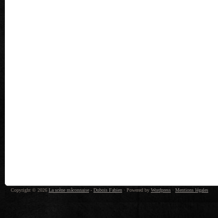
Copyright © 2026
La scène mâconnaise
-
Dubois Fabien
· Powered by
Wordpress
·
Mentions légales