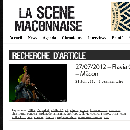
Accueil
News
Agenda
Chroniques
Interviews
En off
31 Juil 2012 -
0 commentaire
Tagué avec:
2012
,
27 juillet
,
27/07/12
,
71
,
album
,
article
,
bossa muffin
,
chanson
,
chronique
,
concert
,
esplanade lamartine
,
été frappé
,
flavia coelho
,
i know
,
irma
,
letter
to the lord
,
live
,
mâcon
,
photos
,
programmation
,
scène mâconnaise
,
soul