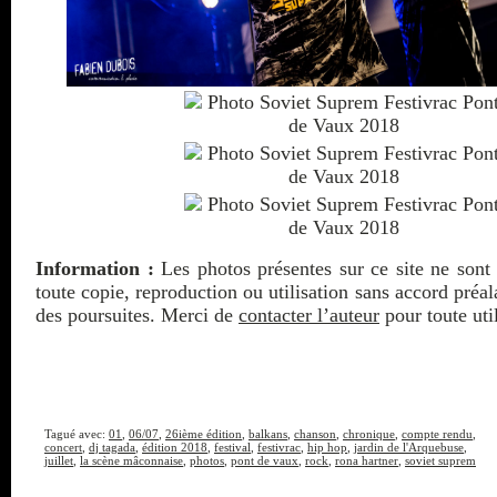
Information :
Les photos présentes sur ce site ne sont 
toute copie, reproduction ou utilisation sans accord préa
des poursuites. Merci de
contacter l’auteur
pour toute util
Tagué avec:
01
,
06/07
,
26ième édition
,
balkans
,
chanson
,
chronique
,
compte rendu
,
concert
,
dj tagada
,
édition 2018
,
festival
,
festivrac
,
hip hop
,
jardin de l'Arquebuse
,
juillet
,
la scène mâconnaise
,
photos
,
pont de vaux
,
rock
,
rona hartner
,
soviet suprem