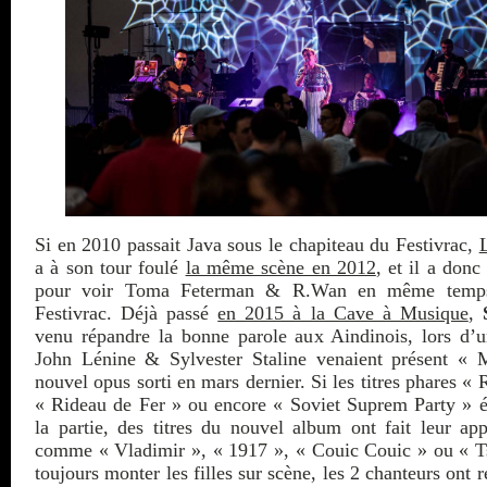
Si en 2010 passait Java sous le chapiteau du Festivrac,
a à son tour foulé
la même scène en 2012
, et il a donc
pour voir Toma Feterman & R.Wan en même temps
Festivrac. Déjà passé
en 2015 à la Cave à Musique
,
venu répandre la bonne parole aux Aindinois, lors d’u
John Lénine & Sylvester Staline venaient présent « 
nouvel opus sorti en mars dernier. Si les titres phares «
« Rideau de Fer » ou encore « Soviet Suprem Party » é
la partie, des titres du nouvel album ont fait leur app
comme « Vladimir », « 1917 », « Couic Couic » ou « Ts
toujours monter les filles sur scène, les 2 chanteurs ont r