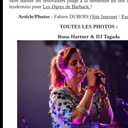
faire danser les festivaliers jusqu’à la fermeture du site 
lendemain pour
Les Ogres de Barback
!
Article/Photos
: Fabien DUBOIS (
Site Internet
/
Fa
TOUTES LES PHOTOS :
Rona Hartner & DJ Tagada