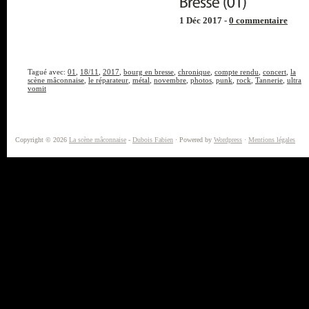
1 Déc 2017 -
0 commentaire
Tagué avec:
01
,
18/11
,
2017
,
bourg en bresse
,
chronique
,
compte rendu
,
concert
,
la
scène mâconnaise
,
le réparateur
,
métal
,
novembre
,
photos
,
punk
,
rock
,
Tannerie
,
ultra
vomit
Copyright © 2026
La scène mâconnaise
-
Dubois Fabien
· Powered by
Wordpress
·
Mentions légales