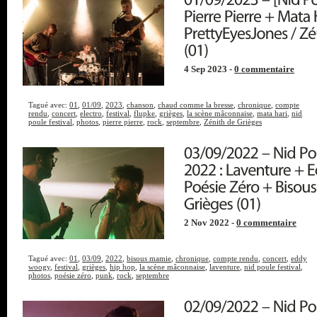
4 Sep 2023 -
0 commentaire
Tagué avec:
01
,
01/09
,
2023
,
chanson
,
chaud comme la bresse
,
chronique
,
compte
rendu
,
concert
,
electro
,
festival
,
flupke
,
grièges
,
la scène mâconnaise
,
mata hari
,
nid
poule festival
,
photos
,
pierre pierre
,
rock
,
septembre
,
Zénith de Grièges
2 Nov 2022 -
0 commentaire
Tagué avec:
01
,
03/09
,
2022
,
bisous mamie
,
chronique
,
compte rendu
,
concert
,
eddy
woogy
,
festival
,
grièges
,
hip hop
,
la scène mâconnaise
,
laventure
,
nid poule festival
,
photos
,
poésie zéro
,
punk
,
rock
,
septembre