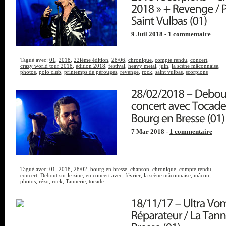
9 Juil 2018 -
1 commentaire
Tagué avec:
01
,
2018
,
22ième édition
,
28/06
,
chronique
,
compte rendu
,
concert
,
crazy world tour 2018
,
édition 2018
,
festival
,
heavy metal
,
juin
,
la scène mâconnaise
,
photos
,
polo club
,
printemps de pérouges
,
revenge
,
rock
,
saint vulbas
,
scorpions
7 Mar 2018 -
1 commentaire
Tagué avec:
01
,
2018
,
28/02
,
bourg en bresse
,
chanson
,
chronique
,
compte rendu
,
concert
,
Debout sur le zinc
,
en concert avec
,
février
,
la scène mâconnaise
,
mâcon
,
photos
,
rézo
,
rock
,
Tannerie
,
tocade