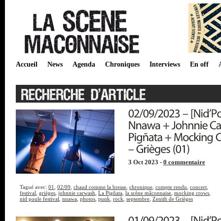
Accueil
News
Agenda
Chroniques
Interviews
En off
3 Oct 2023 -
0 commentaire
Tagué avec:
01
,
02/09
,
chaud comme la bresse
,
chronique
,
compte rendu
,
concert
,
festival
,
grièges
,
johnnie carwash
,
La Pigñata
,
la scène mâconnaise
,
mocking crows
,
nid poule festival
,
nnawa
,
photos
,
punk
,
rock
,
septembre
,
Zenith de Grièges