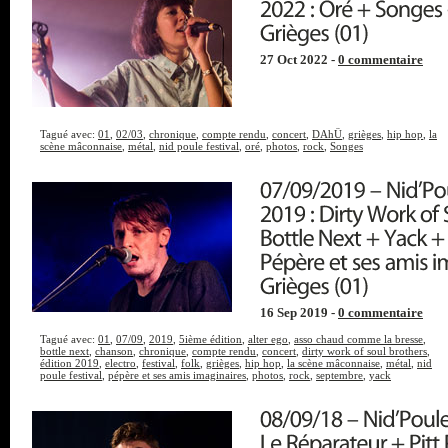
27 Oct 2022 -
0 commentaire
Tagué avec:
01
,
02/03
,
chronique
,
compte rendu
,
concert
,
DAhÜ
,
grièges
,
hip hop
,
la
scène mâconnaise
,
métal
,
nid poule festival
,
oré
,
photos
,
rock
,
Songes
16 Sep 2019 -
0 commentaire
Tagué avec:
01
,
07/09
,
2019
,
5ième édition
,
alter ego
,
asso chaud comme la bresse
,
bottle next
,
chanson
,
chronique
,
compte rendu
,
concert
,
dirty work of soul brothers
,
édition 2019
,
electro
,
festival
,
folk
,
grièges
,
hip hop
,
la scène mâconnaise
,
métal
,
nid
poule festival
,
pépère et ses amis imaginaires
,
photos
,
rock
,
septembre
,
yack