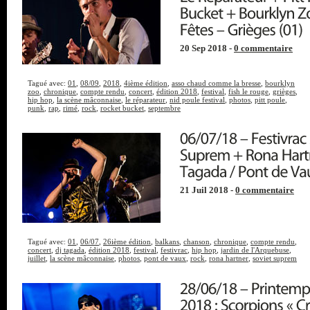
20 Sep 2018 -
0 commentaire
Tagué avec:
01
,
08/09
,
2018
,
4ième édition
,
asso chaud comme la bresse
,
bourklyn
zoo
,
chronique
,
compte rendu
,
concert
,
édition 2018
,
festival
,
fish le rouge
,
grièges
,
hip hop
,
la scène mâconnaise
,
le réparateur
,
nid poule festival
,
photos
,
pitt poule
,
punk
,
rap
,
rimé
,
rock
,
rocket bucket
,
septembre
21 Juil 2018 -
0 commentaire
Tagué avec:
01
,
06/07
,
26ième édition
,
balkans
,
chanson
,
chronique
,
compte rendu
,
concert
,
dj tagada
,
édition 2018
,
festival
,
festivrac
,
hip hop
,
jardin de l'Arquebuse
,
juillet
,
la scène mâconnaise
,
photos
,
pont de vaux
,
rock
,
rona hartner
,
soviet suprem