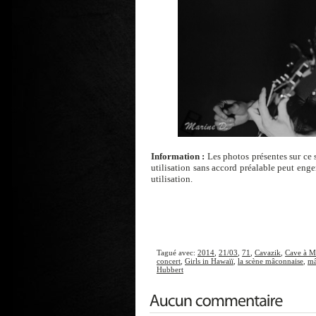
Information :
Les photos présentes sur ce s
utilisation sans accord préalable peut eng
utilisation.
Tagué avec:
2014
,
21/03
,
71
,
Cavazik
,
Cave à M
concert
,
Girls in Hawaïï
,
la scène mâconnaise
,
m
Hubbert