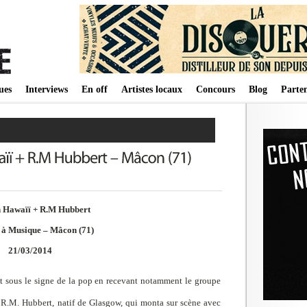
ues
Interviews
En off
Artistes locaux
Concours
Blog
Parten
n Hawaïï + R.M Hubbert
 à Musique – Mâcon (71)
21/03/2014
it sous le signe de la pop en recevant notamment le groupe
 R.M. Hubbert, natif de Glasgow, qui monta sur scène avec