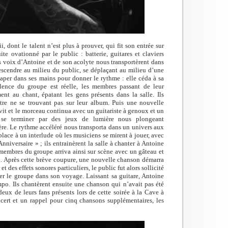
, dont le talent n’est plus à prouver, qui fit son entrée sur
te ovationné par le public : batterie, guitares et claviers
es voix d’Antoine et de son acolyte nous transportèrent dans
descendre au milieu du public, se déplaçant au milieu d’une
 taper dans ses mains pour donner le rythme : elle céda à sa
lence du groupe est réelle, les membres passant de leur
ent au chant, épatant les gens présents dans la salle. Ils
tre ne se trouvant pas sur leur album. Puis une nouvelle
vit et le morceau continua avec un guitariste à genoux et un
se terminer par des jeux de lumière nous plongeant
ière. Le rythme accéléré nous transporta dans un univers aux
lace à un interlude où les musiciens se mirent à jouer, avec
nniversaire » ; ils entrainèrent la salle à chanter à Antoine
 membres du groupe arriva ainsi sur scène avec un gâteau et
. Après cette brève coupure, une nouvelle chanson démarra
es effets sonores particuliers, le public fut alors sollicité
r le groupe dans son voyage. Laissant sa guitare, Antoine
po. Ils chantèrent ensuite une chanson qui n’avait pas été
ux de leurs fans présents lors de cette soirée à la Cave à
ert et un rappel pour cinq chansons supplémentaires, les