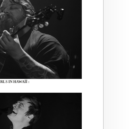
RLS IN HAWAÏÏ :