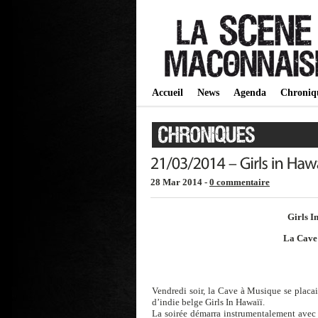
Accueil
News
Agenda
Chroniq
28 Mar 2014 -
0 commentaire
Girls I
La Cave
Vendredi soir, la Cave à Musique se placa
d’indie belge Girls In Hawaïï.
La soirée démarra instrumentalement avec