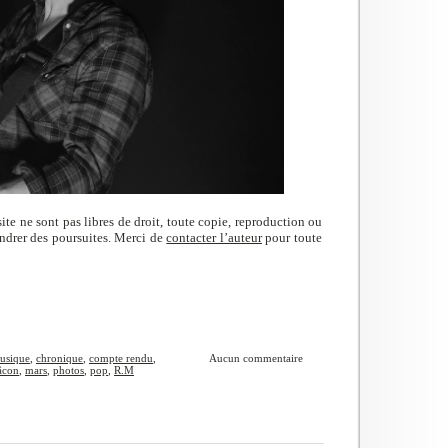
ite ne sont pas libres de droit, toute copie, reproduction ou
endrer des poursuites. Merci de
contacter l’auteur
pour toute
usique
,
chronique
,
compte rendu
,
Aucun commentaire
âcon
,
mars
,
photos
,
pop
,
R.M