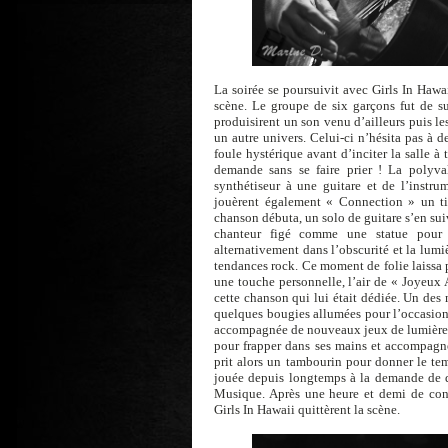
La soirée se poursuivit avec Girls In Hawaii
scène. Le groupe de six garçons fut de sui
produisirent un son venu d’ailleurs puis l
un autre univers. Celui-ci n’hésita pas à 
foule hystérique avant d’inciter la salle à
demande sans se faire prier ! La polyva
synthétiseur à une guitare et de l’instrum
jouèrent également « Connection » un ti
chanson débuta, un solo de guitare s’en sui
chanteur figé comme une statue pour 
alternativement dans l’obscurité et la lum
tendances rock. Ce moment de folie laissa p
une touche personnelle, l’air de « Joyeux A
cette chanson qui lui était dédiée. Un des
quelques bougies allumées pour l’occasion
accompagnée de nouveaux jeux de lumière et d
pour frapper dans ses mains et accompagne
prit alors un tambourin pour donner le tem
jouée depuis longtemps à la demande de de
Musique. Après une heure et demi de conc
Girls In Hawaii quittèrent la scène.