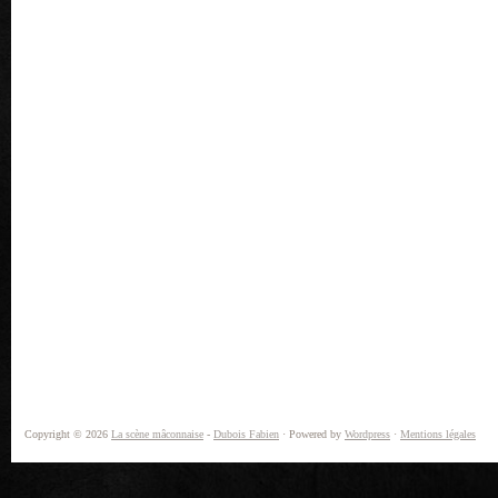
Copyright © 2026
La scène mâconnaise
-
Dubois Fabien
· Powered by
Wordpress
·
Mentions légales