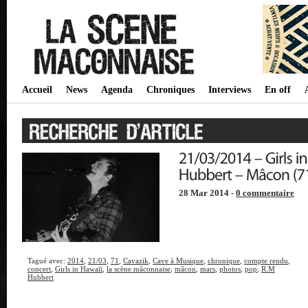
Accueil
News
Agenda
Chroniques
Interviews
En off
28 Mar 2014 -
0 commentaire
Tagué avec:
2014
,
21/03
,
71
,
Cavazik
,
Cave à Musique
,
chronique
,
compte rendu
,
concert
,
Girls in Hawaïï
,
la scène mâconnaise
,
mâcon
,
mars
,
photos
,
pop
,
R.M
Hubbert