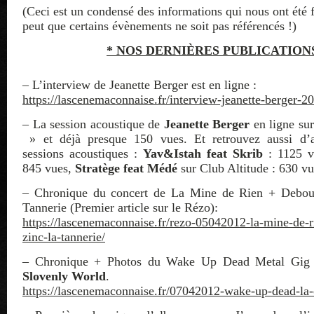
(Ceci est un condensé des informations qui nous ont été 
peut que certains évènements ne soit pas référencés !)
* NOS DERNIÈRES PUBLICATIONS
– L’interview de Jeanette Berger est en ligne :
https://lascenemaconnaise.fr/interview-jeanette-berger-2
– La session acoustique de
Jeanette Berger
en ligne su
» et déjà presque 150 vues. Et retrouvez aussi d’au
sessions acoustiques :
Yav&Istah feat Skrib
: 1125 
845 vues,
Stratège feat Médé
sur Club Altitude : 630 vu
– Chronique du concert de La Mine de Rien + Debout
Tannerie (Premier article sur le Rézo):
https://lascenemaconnaise.fr/rezo-05042012-la-mine-de-r
zinc-la-tannerie/
– Chronique + Photos du Wake Up Dead Metal Gig
Slovenly World
.
https://lascenemaconnaise.fr/07042012-wake-up-dead-la