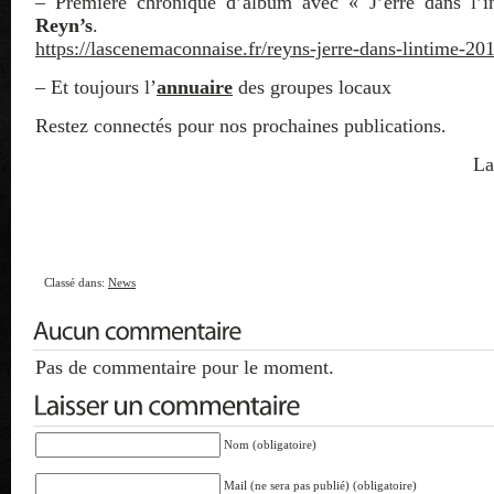
– Première chronique d’album avec « J’erre dans l’
Reyn’s
.
https://lascenemaconnaise.fr/reyns-jerre-dans-lintime-201
– Et toujours l’
annuaire
des groupes locaux
Restez connectés pour nos prochaines publications.
La
Classé dans:
News
Pas de commentaire pour le moment.
Nom (obligatoire)
Mail (ne sera pas publié) (obligatoire)