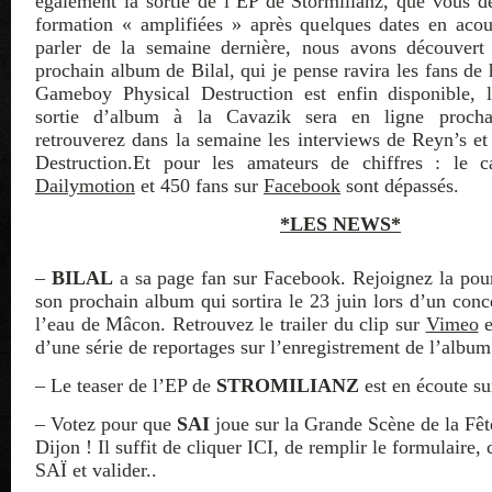
également la sortie de l’EP de Stormilianz, que vous d
formation « amplifiées » après quelques dates en acou
parler de la semaine dernière, nous avons découvert 
prochain album de Bilal, qui je pense ravira les fans de
Gameboy Physical Destruction est enfin disponible, 
sortie d’album à la Cavazik sera en ligne proch
retrouverez dans la semaine les interviews de Reyn’s 
Destruction.Et pour les amateurs de chiffres : le 
Dailymotion
et 450 fans sur
Facebook
sont dépassés.
*LES NEWS*
–
BILAL
a sa page fan sur Facebook. Rejoignez la pour
son prochain album qui sortira le 23 juin lors d’un conc
l’eau de Mâcon. Retrouvez le trailer du clip sur
Vimeo
e
d’une série de reportages sur l’enregistrement de l’albu
– Le teaser de l’EP de
STROMILIANZ
est en écoute s
– Votez pour que
SAI
joue sur la Grande Scène de la Fêt
Dijon ! Il suffit de cliquer ICI, de remplir le formulaire, 
SAÏ et valider..