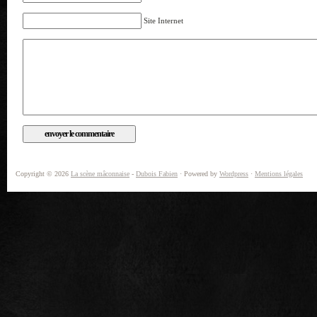
Site Internet
Copyright © 2026
La scène mâconnaise
-
Dubois Fabien
· Powered by
Wordpress
·
Mentions légales