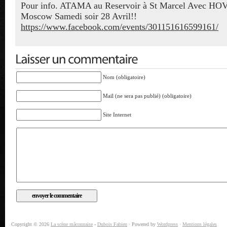
Pour info. ATAMA au Reservoir à St Marcel Avec HOV
Moscow Samedi soir 28 Avril!!
https://www.facebook.com/events/301151616599161/
Nom (obligatoire)
Mail (ne sera pas publié) (obligatoire)
Site Internet
Copyright © 2026
La scène mâconnaise
-
Dubois Fabien
· Powered by
Wordpress
·
Mentions légales