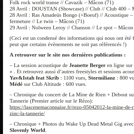
Folk rock world transe // Cavazik – Mâcon (71)
28 Avril : DOUSTAN (Showcase) // Club // Club 400 – 
28 Avril : Ras Amadeüs Bongo (+Boeuf) // Acoustique –
fermeture // Le twin – Mâcon (71)
29 Avril : Nolween Leroy // Chanson // Le spot – Mâcon
(Ceci est un condensé des informations qui nous ont été 
peut que certains évènements ne soit pas référencés !)
A retrouver sur le site nos dernières publications :
– La session acoustique de
Jeanette Berger
en ligne sur
« . Et retrouvez aussi d’autres freestyles et sessions acou
Yav&Istah feat Skrib
: 1100 vues,
Stormilianz
: 800 v
Médé
sur Club Altitude : 600 vues.
– Chronique du concert de La Mine de Rien + Debout sur
Tannerie (Premier article sur le Rézo):
https://lascenemaconnaise.fr/rezo-05042012-la-mine-de-r
zinc-la-tannerie/
– Chronique + Photos du Wake Up Dead Metal Gig ave
Slovenly World
.