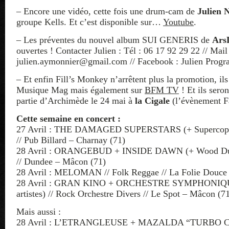
– Encore une vidéo, cette fois une drum-cam de
Julien N
groupe Kells. Et c’est disponible sur…
Youtube
.
– Les préventes du nouvel album SUI GENERIS de
Ars
ouvertes ! Contacter Julien : Tél : 06 17 92 29 22 // Mail 
julien.aymonnier@gmail.com // Facebook : Julien Pr
– Et enfin Fill’s Monkey n’arrêtent plus la promotion, ils
Musique Mag mais également sur
BFM TV
! Et ils sero
partie d’Archimède le 24 mai à
la Cigale
(l’évènement F
Cette semaine en concert :
27 Avril : THE DAMAGED SUPERSTARS (+ Supercopte
// Pub Billard – Charnay (71)
28 Avril : ORANGEBUD + INSIDE DAWN (+ Wood Dust
// Dundee – Mâcon (71)
28 Avril : MELOMAN // Folk Reggae // La Folie Douce
28 Avril : GRAN KINO + ORCHESTRE SYMPHONIQUE
artistes) // Rock Orchestre Divers // Le Spot – Mâcon (7
Mais aussi :
28 Avril : L’ETRANGLEUSE + MAZALDA “TURBO C