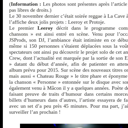
(
Information :
Les photos sont présentes après l’article
pas libres de droits.)
Le 30 novembre dernier c’était soirée reggae à La Cave 
l’affiche deux jolis projets : Leeroy et Protoje.
Le premier
Leeroy
décrit dans le programme comm
chansons » est ainsi entré en scène. Venu pour l’oc
JSProds, son DJ, l’ambiance était intimiste en ce déb
même si 150 personnes s’étaient déplacées sous la voû
spectateurs ont ainsi pu découvrir le projet solo de cet 
Crew, dont l’actualité est marquée par la sortie de son
» datant du début d’année, afin de patienter en atten
album prévu pour 2015. Sur scène des nouveaux titres ont
mais aussi « Chateau Rouge » le titre phare et éponyme
la chanson « Personne » entonnée sur le disque avec s
également venu à Mâcon il y a quelques années. Poète 
faisant preuve de traits d’humour dans certains morce
billets d’humeurs dans d’autres, l’artiste essayera de fa
avec un set d’a peu près 45 minutes. Pour ma part, j’ai
surveiller l’an prochain !