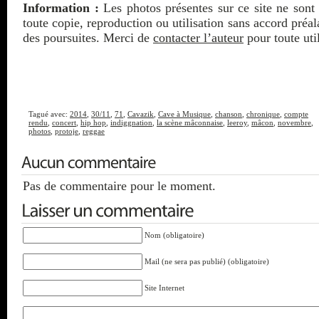
Information :
Les photos présentes sur ce site ne sont 
toute copie, reproduction ou utilisation sans accord préa
des poursuites. Merci de
contacter l’auteur
pour toute util
Tagué avec:
2014
,
30/11
,
71
,
Cavazik
,
Cave à Musique
,
chanson
,
chronique
,
compte
rendu
,
concert
,
hip hop
,
indiggnation
,
la scène mâconnaise
,
leeroy
,
mâcon
,
novembre
,
photos
,
protoje
,
reggae
Pas de commentaire pour le moment.
Nom (obligatoire)
Mail (ne sera pas publié) (obligatoire)
Site Internet