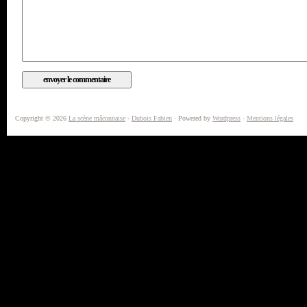
Copyright © 2026
La scène mâconnaise
-
Dubois Fabien
· Powered by
Wordpress
·
Mentions légales