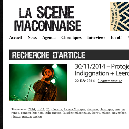
Accueil
News
Agenda
Chroniques
Interviews
En off
22 Déc 2014 -
0 commentaire
Tagué avec:
2014
,
30/11
,
71
,
Cavazik
,
Cave à Musique
,
chanson
,
chronique
,
compte
rendu
,
concert
,
hip hop
,
indiggnation
,
la scène mâconnaise
,
leeroy
,
mâcon
,
novembre
,
photos
,
protoje
,
reggae