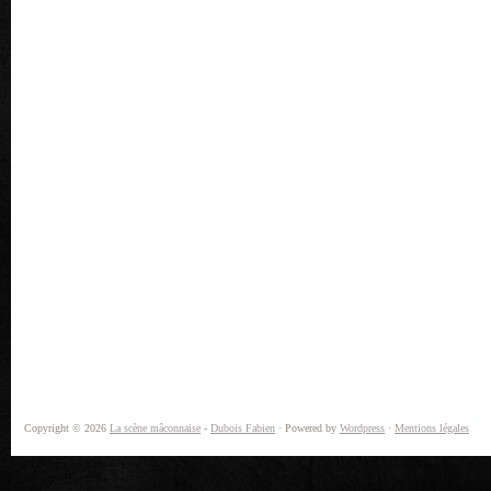
Copyright © 2026
La scène mâconnaise
-
Dubois Fabien
· Powered by
Wordpress
·
Mentions légales