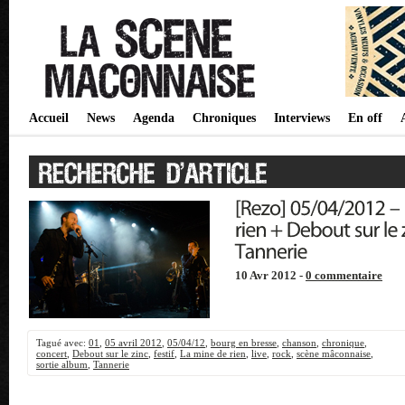
Accueil
News
Agenda
Chroniques
Interviews
En off
10 Avr 2012 -
0 commentaire
Tagué avec:
01
,
05 avril 2012
,
05/04/12
,
bourg en bresse
,
chanson
,
chronique
,
concert
,
Debout sur le zinc
,
festif
,
La mine de rien
,
live
,
rock
,
scène mâconnaise
,
sortie album
,
Tannerie