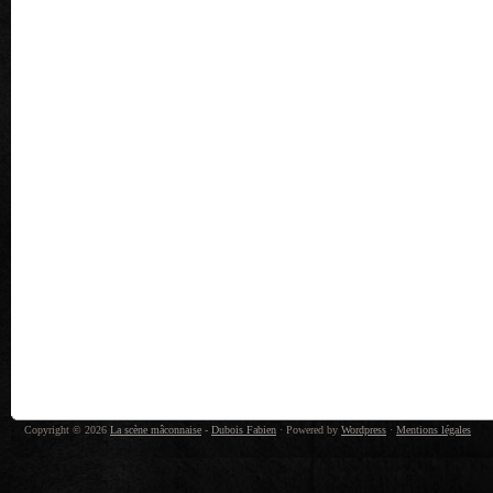
Copyright © 2026
La scène mâconnaise
-
Dubois Fabien
· Powered by
Wordpress
·
Mentions légales