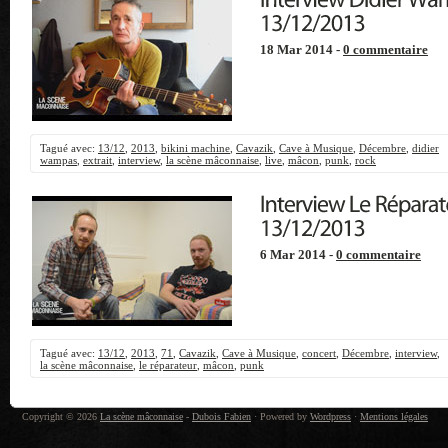
18 Mar 2014 -
0 commentaire
Tagué avec:
13/12
,
2013
,
bikini machine
,
Cavazik
,
Cave à Musique
,
Décembre
,
didier
wampas
,
extrait
,
interview
,
la scène mâconnaise
,
live
,
mâcon
,
punk
,
rock
6 Mar 2014 -
0 commentaire
Tagué avec:
13/12
,
2013
,
71
,
Cavazik
,
Cave à Musique
,
concert
,
Décembre
,
interview
,
la scène mâconnaise
,
le réparateur
,
mâcon
,
punk
Copyright © 2026
La scène mâconnaise
-
Dubois Fabien
· Powered by
Wordpress
·
Mentions légales