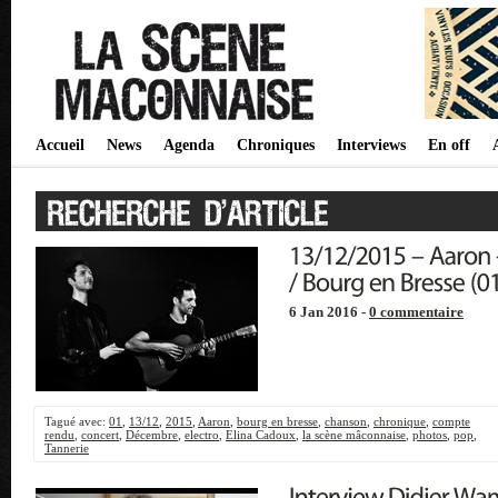
Accueil
News
Agenda
Chroniques
Interviews
En off
6 Jan 2016 -
0 commentaire
Tagué avec:
01
,
13/12
,
2015
,
Aaron
,
bourg en bresse
,
chanson
,
chronique
,
compte
rendu
,
concert
,
Décembre
,
electro
,
Elina Cadoux
,
la scène mâconnaise
,
photos
,
pop
,
Tannerie