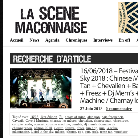
Accueil
News
Agenda
Chroniques
Interviews
En off
27 Juin 2018 -
0 commentaire
Tagué avec:
16/06
,
1ère édition
,
71
,
a state of mind
,
afro pop
,
baja frequencia
,
Cavazik
,
Cave à Musique
,
charnay les mâcon
,
chevalien
,
chinese man
,
chronique
,
compte rendu
,
concert
,
cousine machine
,
cumbia
,
dj mem's
,
domaine de
champgrenon
,
édition 2018
,
electro
,
festival
,
freez
,
hip hop
,
juin
,
la scène
mâconnaise
,
luciol in the sky
,
mâcon
,
photos
,
pop
,
rap
,
rock
,
teme-tan
,
youthstar