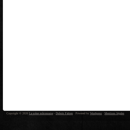
Copyright © 2026
La scène mâconnaise
-
Dubois Fabien
· Powered by
Wordpress
·
Mentions légales