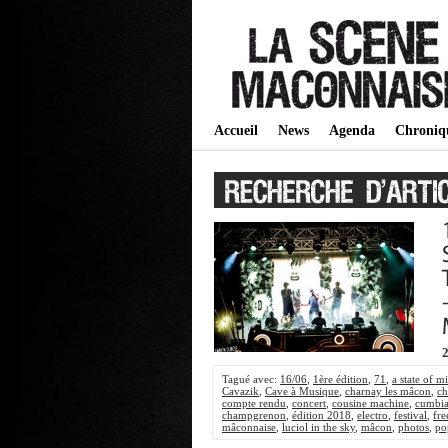
Accueil
News
Agenda
Chroniq
2
Tagué avec:
16/06
,
1ère édition
,
71
,
a state of m
Cavazik
,
Cave à Musique
,
charnay les mâcon
,
ch
compte rendu
,
concert
,
cousine machine
,
cumbi
champgrenon
,
édition 2018
,
electro
,
festival
,
fre
mâconnaise
,
luciol in the sky
,
mâcon
,
photos
,
po