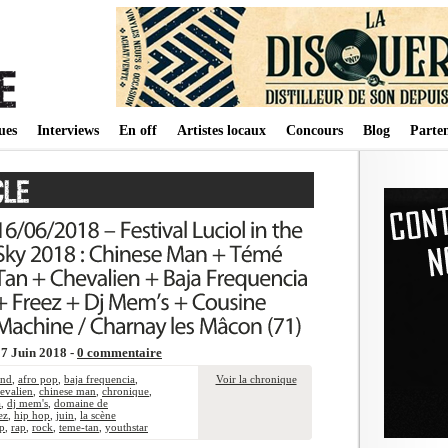
ues
Interviews
En off
Artistes locaux
Concours
Blog
Parten
7 Juin 2018 -
0 commentaire
ind
,
afro pop
,
baja frequencia
,
Voir la chronique
evalien
,
chinese man
,
chronique
,
a
,
dj mem's
,
domaine de
ez
,
hip hop
,
juin
,
la scène
p
,
rap
,
rock
,
teme-tan
,
youthstar