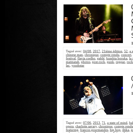
1
Tagué avec:
04/08
,
2017
,
21ième édition
,
52
,
a 
chinese man
,
chronique
,
compte rendu
,
concert
,
festival
,
flavia coelho
,
gablé
,
kumbia boruka
,
la
matmatah
,
photos
,
post-rock
,
punk
,
reggae
,
rock
lac
,
youthstar
1
Tagué avec:
07/06
,
2013
,
71
,
a state of mind
,
ba
opera
,
charlotte savary
,
chronique
,
compte rend
featuring
,
francos gourmandes
,
hip hop
,
iltika
,
j