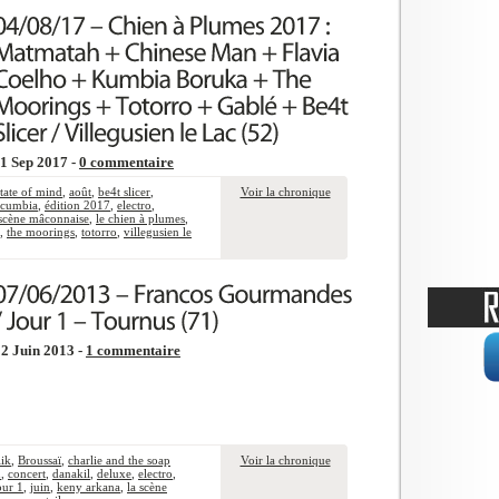
1 Sep 2017 -
0 commentaire
state of mind
,
août
,
be4t slicer
,
Voir la chronique
cumbia
,
édition 2017
,
electro
,
 scène mâconnaise
,
le chien à plumes
,
,
the moorings
,
totorro
,
villegusien le
2 Juin 2013 -
1 commentaire
lik
,
Broussaï
,
charlie and the soap
Voir la chronique
u
,
concert
,
danakil
,
deluxe
,
electro
,
our 1
,
juin
,
keny arkana
,
la scène