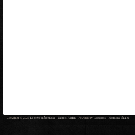
Copyright © 2026
La scène mâconnaise
-
Dubois Fabien
· Powered by
Wordpress
·
Mentions légales