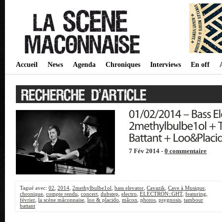
Accueil
News
Agenda
Chroniques
Interviews
En off
7 Fév 2014 -
0 commentaire
Tagué avec:
02
,
2014
,
2methylbulbe1ol
,
bass elevator
,
Cavazik
,
Cave à Musique
,
chronique
,
compte rendu
,
concert
,
dubstep
,
electro
,
ELECTRON::GHT
,
featuring
,
février
,
la scène mâconnaise
,
loo & placido
,
mâcon
,
photos
,
psygnosis
,
tambour
battant