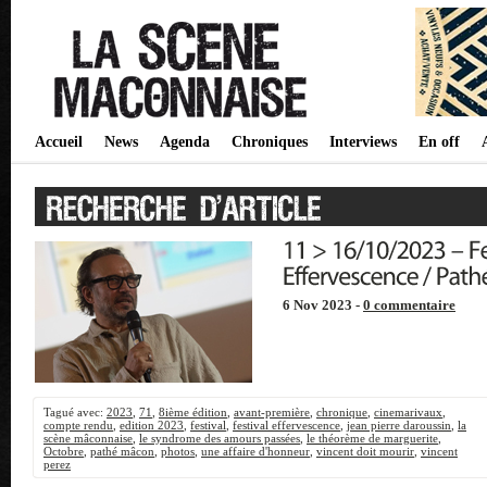
Accueil
News
Agenda
Chroniques
Interviews
En off
6 Nov 2023 -
0 commentaire
Tagué avec:
2023
,
71
,
8ième édition
,
avant-première
,
chronique
,
cinemarivaux
,
compte rendu
,
edition 2023
,
festival
,
festival effervescence
,
jean pierre daroussin
,
la
scène mâconnaise
,
le syndrome des amours passées
,
le théorème de marguerite
,
Octobre
,
pathé mâcon
,
photos
,
une affaire d'honneur
,
vincent doit mourir
,
vincent
perez