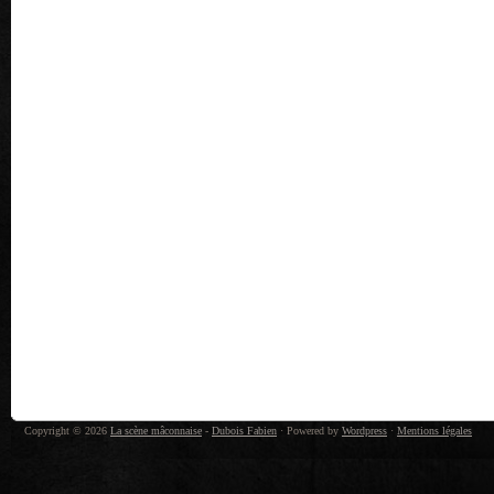
Copyright © 2026
La scène mâconnaise
-
Dubois Fabien
· Powered by
Wordpress
·
Mentions légales