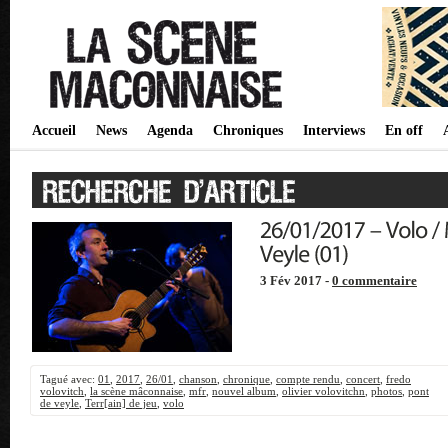
Accueil
News
Agenda
Chroniques
Interviews
En off
3 Fév 2017 -
0 commentaire
Tagué avec:
01
,
2017
,
26/01
,
chanson
,
chronique
,
compte rendu
,
concert
,
fredo
volovitch
,
la scène mâconnaise
,
mfr
,
nouvel album
,
olivier volovitchn
,
photos
,
pont
de veyle
,
Terr[ain] de jeu
,
volo