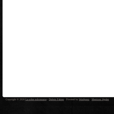
Copyright © 2026
La scène mâconnaise
-
Dubois Fabien
· Powered by
Wordpress
·
Mentions légales