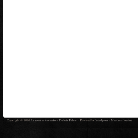
Copyright © 2026
La scène mâconnaise
-
Dubois Fabien
· Powered by
Wordpress
·
Mentions légales