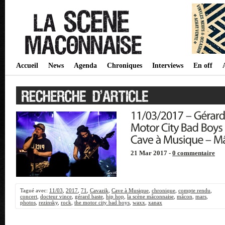
Accueil
News
Agenda
Chroniques
Interviews
En off
21 Mar 2017 -
0 commentaire
Tagué avec:
11/03
,
2017
,
71
,
Cavazik
,
Cave à Musique
,
chronique
,
compte rendu
,
concert
,
docteur vince
,
gérard baste
,
hip hop
,
la scène mâconnaise
,
mâcon
,
mars
,
photos
,
rezinsky
,
rock
,
the motor city bad boys
,
waxx
,
xanax