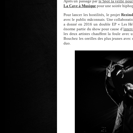
Après un passage par
le Spot la veille pou
La Cave à Musique
pour une soirée hipho
Pour lancer les hostilités, le projet
Rezins
avec le public mâconnais. Une collaboratio
a donné en 2016 un double EP « Les Hér
énorme partie du show pour cause d’
inter
les deux artistes chauffent la foule avec 
Bouchez les oreilles des plus jeunes avec 
duo.