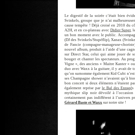
Le digestif de la soirée c’était bien év
Svinkels, groupe que je n’ai malheureuse
cause tempête ! Déjà croisé en 2010 du c
A2H, et en co-plateau avec
Didier Super
, 
un bon moment avec le public. Accompagn
(DJ des Svinkels/Stupéflip), Xanax (Svinke
de Fancie (compagne-manageuse-choriste)
nouvel album, produit à l’aide d’une cag
sur Direct Star, celui qui aime jouer de 
bouger et chanter les spectateurs. Au pro
Vigne », des anciens « Maitre Kanter » ou
duo avec Waxx à la guitare, il y avait de t
qu’on surnomme également Kid Cubi n’est ni 
ses Champagne shower n’avaient qu’à bien
bon concert si deux éléments n’étaient pas
également reprise par
le Bal des Enragé
s
mythique slip noir dévoilé à l’occasio
certainement pas indifférent à l’univers p
Gérard Baste et Waxx
sur notre site !