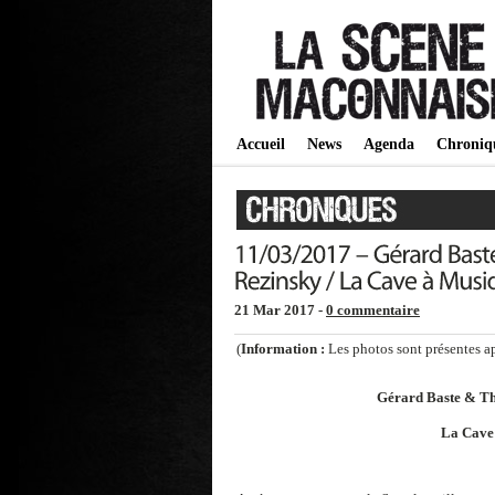
Accueil
News
Agenda
Chroniq
21 Mar 2017 -
0 commentaire
(
Information :
Les photos sont présentes aprè
Gérard Baste & Th
La Cave