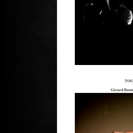
TOU
Gérard Bast