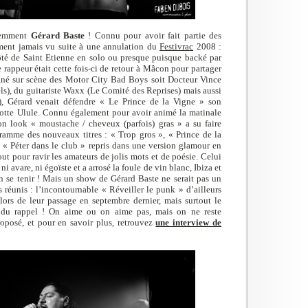
idemment
Gérard Baste
! Connu pour avoir fait partie des
ment jamais vu suite à une annulation du
Festivrac
2008 :
ôté de Saint Etienne en solo ou presque puisque backé par
le rappeur était cette fois-ci de retour à Mâcon pour partager
é sur scène des Motor City Bad Boys soit Docteur Vince
ls), du guitariste Waxx (Le Comité des Reprises) mais aussi
, Gérard venait défendre « Le Prince de la Vigne » son
notte Ulule. Connu également pour avoir animé la matinale
son look « moustache / cheveux (parfois) gras » a su faire
gramme des nouveaux titres : « Trop gros », « Prince de la
 « Péter dans le club » repris dans une version glamour en
out pour ravir les amateurs de jolis mots et de poésie. Celui
avare, ni égoïste et a arrosé la foule de vin blanc, Ibiza et
 se tenir ! Mais un show de Gérard Baste ne serait pas un
 réunis : l’incontournable « Réveiller le punk » d’ailleurs
 lors de leur passage en septembre dernier, mais surtout le
n du rappel ! On aime ou on aime pas, mais on ne reste
roposé, et pour en savoir plus, retrouvez
une interview de