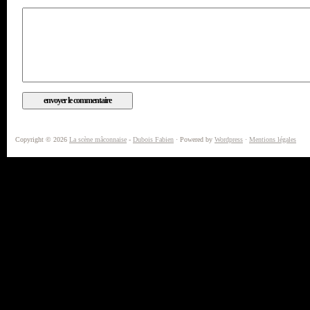
Copyright © 2026
La scène mâconnaise
-
Dubois Fabien
· Powered by
Wordpress
·
Mentions légales