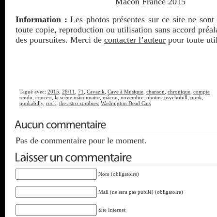
Information :
Les photos présentes sur ce site ne sont 
toute copie, reproduction ou utilisation sans accord préa
des poursuites. Merci de
contacter l’auteur
pour toute util
Tagué avec:
2015
,
28/11
,
71
,
Cavazik
,
Cave à Musique
,
chanson
,
chronique
,
compte
rendu
,
concert
,
la scène mâconnaise
,
mâcon
,
novembre
,
photos
,
psychobill
,
punk
,
punkabilly
,
rock
,
the astro zombies
,
Washington Dead Cats
Pas de commentaire pour le moment.
Nom (obligatoire)
Mail (ne sera pas publié) (obligatoire)
Site Internet