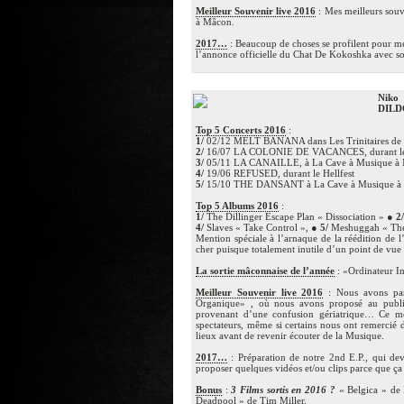
Meilleur Souvenir live 2016
: Mes meilleurs souve
à Mâcon.
2017…
: Beaucoup de choses se profilent pour mes
l’annonce officielle du Chat De Kokoshka avec sor
Niko
DILD
Top 5 Concerts 2016
:
1/
02/12 MELT BANANA dans Les Trinitaires de
2/
16/07 LA COLONIE DE VACANCES, durant le Fe
3/
05/11 LA CANAILLE, à La Cave à Musique à
4/
19/06 REFUSED, durant le Hellfest
5/
15/10 THE DANSANT à La Cave à Musique à Mâ
Top 5 Albums 2016
:
1/
The Dillinger Escape Plan « Dissociation » ●
2/
4/
Slaves « Take Control », ●
5/
Meshuggah « The 
Mention spéciale à l’arnaque de la réédition de 
cher puisque totalement inutile d’un point de vue
La sortie mâconnaise de l’année
: «Ordinateur
Meilleur Souvenir live 2016
: Nous avons par
Organique» , où nous avons proposé au public 
provenant d’une confusion gériatrique… Ce mo
spectateurs, même si certains nous ont remercié d
lieux avant de revenir écouter de la Musique.
2017…
: Préparation de notre 2nd E.P., qui de
proposer quelques vidéos et/ou clips parce que ça 
Bonus
:
3 Films sortis en 2016 ?
« Belgica » de
Deadpool » de Tim Miller.