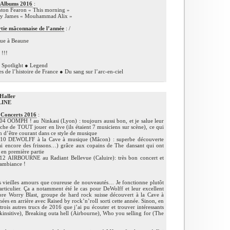
 Albums 2016
:
nton Fearon « This morning »
y James « Mouhammad Alix »
rtie mâconnaise de l’année
: /
ue à Beaune
 !!!
 Spotlight ● Legend
s de l’histoire de France ● Du sang sur l’arc-en-ciel
 Haller
LINE
 Concerts 2016
:
4 OOMPH ! au Ninkasi (Lyon) : toujours aussi bon, et je salue leur
he de TOUT jouer en live (ils étaient 7 musiciens sur scène), ce qui
in d’être courant dans ce style de musique
10 DEWOLFF à la Cave à musique (Mâcon) : superbe découverte
 ai encore des frissons…) grâce aux copains de The dansant qui ont
 en première partie
12 AIRBOURNE au Radiant Bellevue (Caluire): très bon concert et
 ambiance !
es vieilles amours que coureuse de nouveautés… Je fonctionne plutôt
articulier. Ça a notamment été le cas pour DeWolff et leur excellent
re Worry Blast, groupe de hard rock suisse découvert à la Cave à
s en arrière avec Raised by rock’n’roll sorti cette année. Sinon, en
trois autres trucs de 2016 que j’ai pu écouter et trouver intéressants
(Skinsitive), Breaking outa hell (Airbourne), Who you selling for (The