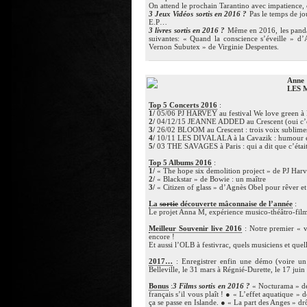
On attend le prochain Tarantino avec impatience
3 Jeux Vidéos sortis en 2016 ?
Pas le temps de j
E.P…
3 livres sortis en 2016 ?
Même en 2016, les pandas
suivantes: « Quand la conscience s’éveille » 
Vernon Subutex » de Virginie Despentes.
Anne
LES 
Top 5 Concerts 2016
:
1/
05/06 PJ HARVEY au festival We love green à Pa
2/
04/12/15 JEANNE ADDED au Crescent (oui c’est
3/
26/02 BLOOM au Crescent : trois voix sublimes
4/
10/11 LES DIVALALA à la Cavazik : humour 
5/
03 THE SAVAGES à Paris : qui a dit que c’était
Top 5 Albums 2016
:
1/
« The hope six demolition project » de PJ Harv
2/
« Blackstar » de Bowie : un maître
3/
« Citizen of glass » d’Agnès Obel pour rêver et s
La
sortie
découverte mâconnaise de l’année
:
Le projet Anna M, expérience musico-théâtro-film
Meilleur Souvenir live 2016
: Notre premier « v
encore !
Et aussi l’OLB à festivrac, quels musiciens et que
2017…
: Enregistrer enfin une démo (voire un
Belleville, le 31 mars à Régnié-Durette, le 17 jui
Bonus
:
3 Films sortis en 2016 ?
« Nocturama » de
français s’il vous plaît ! ● « L’effet aquatique 
ça se passe en Islande. ● « La part des Anges » drô