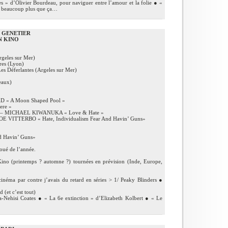
s » d’Olivier Bourdeau, pour naviguer entre l’amour et la folie ● «
et beaucoup plus que ça…
n GENETIER
N KINO
geles sur Mer)
res (Lyon)
Déferlantes (Argeles sur Mer)
eaux)
« A Moon Shaped Pool »
ere »
– MICHAEL KIWANUKA « Love & Hate »
 JOE VITTERBO « Hate, Individualism Fear And Havin’ Guns»
d Havin’ Guns»
oué de l’année.
ino (printemps ? automne ?) tournées en prévision (Inde, Europe,
cinéma par contre j’avais du retard en séries > 1/ Peaky Blinders ●
 (et c’est tout)
a-Nehisi Coates ● « La 6e extinction » d’Elizabeth Kolbert ● « Le