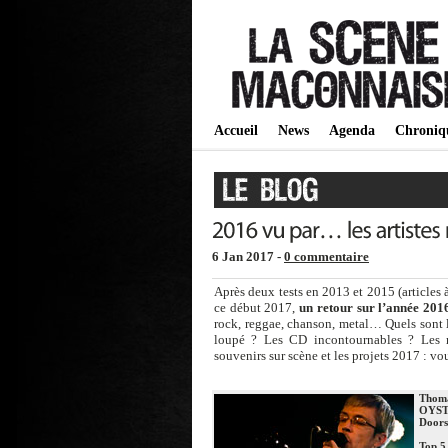
Accueil
News
Agenda
Chroniq
6 Jan 2017 -
0 commentaire
Après deux tests en 2013 et 2015 (articles
ce début 2017,
un retour sur l’année 201
rock, reggae, chanson, metal… Quels sont le
loupé ? Les CD incontournables ? Les me
souvenirs sur scène et les projets 2017 : 
Thom
OYST
Doors
Top 5