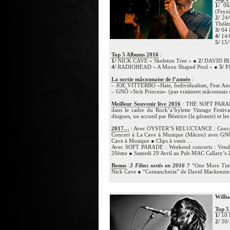
1/
06/
(Feyz
2/
24/
Théâtr
3/
04 
4/
14/
5/
15/
Top 5 Albums 2016
:
1/
NICK CAVE « Skeleton Tree » ●
2/
DAVID BOW
4/
RADIOHEAD « A Moon Shaped Pool » ●
5/
PJ
La sortie mâconnaise de l’année
:
– JOE VITTERBO «Hate, Individualism, Fear An
– GNÔ «Sick Princess» (pas vraiment mâconnais 
Meilleur Souvenir live 2016
: THE SOFT PARADE 
dans le cadre du Rock’a’bylette Vintage Festiv
dingues, un accueil par Béatrice (la gérante) et 
2017…
: Avec OYSTER’S RELUCTANCE : Concert 
Concert à La Cave à Musique (Mâcon) avec GNÔ 
Cave à Musique ● Clips à venir…
Avec SOFT PARADE : Weekend concerts : Vendred
20ème ● Samedi 29 Avril au Pub MAC Callary’s
Bonus
:
3 Films sortis en 2016 ?
“One More Time 
Nick Cave ● “Comancheria” de David Mackenzie 
Willi
Top 5
1/
10 
2/
30/1