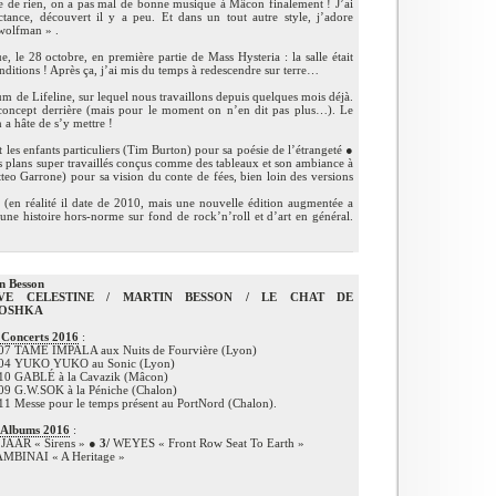
ne de rien, on a pas mal de bonne musique à Mâcon finalement ! J’ai
ctance, découvert il y a peu. Et dans un tout autre style, j’adore
 wolfman » .
 le 28 octobre, en première partie de Mass Hysteria : la salle était
nditions ! Après ça, j’ai mis du temps à redescendre sur terre…
m de Lifeline, sur lequel nous travaillons depuis quelques mois déjà.
 concept derrière (mais pour le moment on n’en dit pas plus…). Le
 a hâte de s’y mettre !
t les enfants particuliers (Tim Burton) pour sa poésie de l’étrangeté ●
plans super travaillés conçus comme des tableaux et son ambiance à
Matteo Garrone) pour sa vision du conte de fées, bien loin des versions
h (en réalité il date de 2010, mais une nouvelle édition augmentée a
 une histoire hors-norme sur fond de rock’n’roll et d’art en général.
n Besson
VE CELESTINE / MARTIN BESSON / LE CHAT DE
OSHKA
 Concerts 2016
:
07 TAME IMPALA aux Nuits de Fourvière (Lyon)
04 YUKO YUKO au Sonic (Lyon)
10 GABLÉ à la Cavazik (Mâcon)
09 G.W.SOK à la Péniche (Chalon)
1 Messe pour le temps présent au PortNord (Chalon).
 Albums 2016
:
AAR « Sirens » ●
3/
WEYES « Front Row Seat To Earth »
MBINAI « A Heritage »