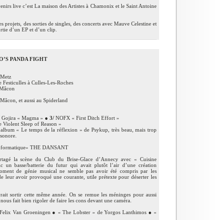
nirs live c’est La maison des Artistes à Chamonix et le Saint Antoine
 projets, des sorties de singles, des concerts avec Mauve Celestine et
tie d’un EP et d’un clip.
O’S PANDA FIGHT
 Metz
sticulles à Culles-Les-Roches
 Mâcon
con, et aussi au Spiderland
Gojira « Magma » ●
3/
NOFX « First Ditch Effort »
Violent Sleep of Reason »
l’album « Le temps de la réflexion » de Psykup, très beau, mais trop
 sonore.
 Informatique» THE DANSANT
tagé la scène du Club du Brise-Glace d’Annecy avec « Cuisine
un basse/batterie du futur qui avait plutôt l’air d’une création
ment de génie musical ne semble pas avoir été compris par les
e leur avoir provoqué une courante, utile prétexte pour déserter les
vrait sortir cette même année. On se remue les méninges pour aussi
nous fait bien rigoler de faire les cons devant une caméra.
 Felix Van Groeningen ● « The Lobster » de Yorgos Lanthimos ● «