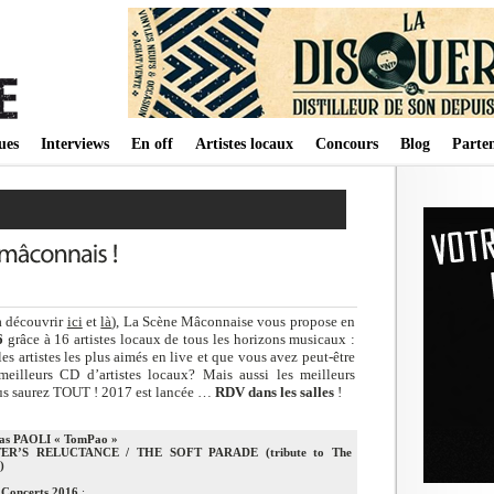
ues
Interviews
En off
Artistes locaux
Concours
Blog
Parten
 à découvrir
ici
et
là
), La Scène Mâconnaise vous propose en
6
grâce à 16 artistes locaux de tous les horizons musicaux :
s artistes les plus aimés en live et que vous avez peut-être
illeurs CD d’artistes locaux? Mais aussi les meilleurs
vous saurez TOUT ! 2017 est lancée …
RDV dans les salles
!
as PAOLI « TomPao »
ER’S RELUCTANCE / THE SOFT PARADE (tribute to The
)
 Concerts 2016
: