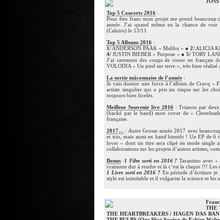
JOSS
Top 5 Concerts 2016
:
Pour être franc mon projet me prend beaucoup de
année. J’ai quand même eu la chance de voir
(Caluire) le 13/11
Top 5 Albums 2016
:
1/
ANDERSON PAAK « Malibu » ●
2/
ALICIA KE
4/
JUSTIN BIEBER « Purpose » ●
5/
TORY LANEZ
J’ai rarement des coups de coeur en français 
VOLODIA « Un pied sur terre », très bien réalisé a
La sortie mâconnaise de l’année
:
Je vais donner une force à l’album de Crucq « F
artiste singulier qui a pris un risque sur les cho
toujours bien ficelés.
Meilleur Souvenir live 2016
: Trianon par deux 
(backé par le band) mon cover de « Cheerleader 
française.
2017…
: Autre Grosse année 2017 avec beaucoup 
et trio, mais aussi en band bientôt ! Un EP de 6 
lover » dont un titre sera clipé en mode single 
collaborations sur les projets d’autres artistes, c
Bonus
:
1 Film sorti en 2016 ?
Tarantino avec « 
vraiment dur à rendre et là c’est la claque !!! Le
1 Livre sorti en 2016 ?
En période d’écriture je
style est inimitable et il vulgarise la science et l
Franc
THE 
THE HEARTBREAKERS / HAGEN DAS BAND
THE BULBS (One Shot Session de Fabien Walte