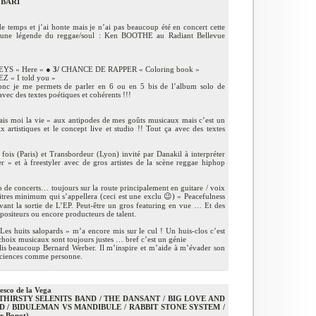
 BARI
 temps et j’ai honte mais je n’ai pas beaucoup été en concert cette
 une légende du reggae/soul : Ken BOOTHE au Radiant Bellevue
YS « Here » ●
3/
CHANCE DE RAPPER « Coloring book »
 « I told you »
donc je me permets de parler en 6 ou en 5 bis de l’album solo de
vec des textes poétiques et cohérents !!!
ais moi la vie » aux antipodes de mes goûts musicaux mais c’est un
ix artistiques et le concept live et studio !! Tout ça avec des textes
fois (Paris) et Transbordeur (Lyon) invité par Danakil à interpréter
» et à freestyler avec de gros artistes de la scène reggae hiphop
de concerts… toujours sur la route principalement en guitare / voix
titres minimum qui s’appellera (ceci est une exclu 😉) « Peacefulness
avant la sortie de L’EP. Peut-être un gros featuring en vue … Et des
ompositeurs ou encore producteurs de talent.
Les huits salopards » m’a encore mis sur le cul ! Un huis-clos c’est
s choix musicaux sont toujours justes … bref c’est un génie
 lis beaucoup Bernard Werber. Il m’inspire et m’aide à m’évader son
es sciences comme personne.
esco de la Vega
THIRSTY SELENITS BAND / THE DANSANT / BIG LOVE AND
 / BIDULEMAN VS MANDIBULE / RABBIT STONE SYSTEM /
r Bonot)