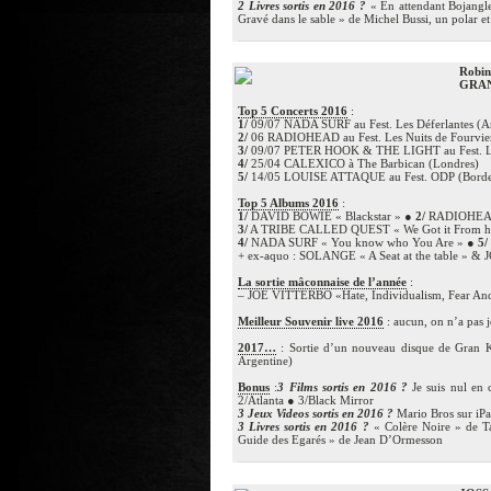
2 Livres sortis en 2016 ?
« En attendant Bojangle
Gravé dans le sable » de Michel Bussi, un polar 
Robi
GRA
Top 5 Concerts 2016
:
1/
09/07 NADA SURF au Fest. Les Déferlantes (Ar
2/
06 RADIOHEAD au Fest. Les Nuits de Fourvie
3/
09/07 PETER HOOK & THE LIGHT au Fest. Les 
4/
25/04 CALEXICO à The Barbican (Londres)
5/
14/05 LOUISE ATTAQUE au Fest. ODP (Bord
Top 5 Albums 2016
:
1/
DAVID BOWIE « Blackstar » ●
2/
RADIOHEAD 
3/
A TRIBE CALLED QUEST « We Got it From h
4/
NADA SURF « You know who You Are » ●
5/
+ ex-aquo : SOLANGE « A Seat at the table » &
La sortie mâconnaise de l’année
:
– JOE VITTERBO «Hate, Individualism, Fear An
Meilleur Souvenir live 2016
: aucun, on n’a pas j
2017…
: Sortie d’un nouveau disque de Gran K
Argentine)
Bonus
:
3 Films sortis en 2016 ?
Je suis nul en 
2/Atlanta ● 3/Black Mirror
3 Jeux Videos sortis en 2016 ?
Mario Bros sur iPad
3 Livres sortis en 2016 ?
« Colère Noire » de T
Guide des Egarés » de Jean D’Ormesson