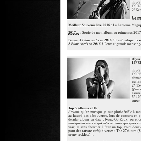
Top 5
1/
Cli
2/
Ker
La so
Meilleur Souvenir live 2016
: La Lanterne Magiq
2017…
: Sortie de mon album au printemps 2017
Bonus
:
3 Films sortis en 2016 ?
Les 8 salopards ●
2 Films sortis en 2016 ?
Petits et grands mensonge
Alyss
LIFE
Top 5
1/
19/0
démarc
est lo
2/
15/
(j’en
assuré
3/
10/
super
Top 5 Albums 2016
:
J’avoue qu’en musique je suis plutôt fidèle à m
au hasard des découvertes, lors de concerts en p
dernier album en date : Roux-Ga-Roux, ou enco
musique en mars et qui m’a ramenée quelques année
vrac, et sans chercher à faire un top, voici deux-
pour des raisons (très) diverses : The 27th turn 
pretty reckless)…