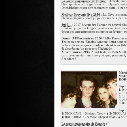
La sortie mâconnaise de l’année
: Difficile, mi
bien apprécié « Insignificant » d’Oyster’s Relu
Dheadshaker et son titre récemment sorti « I’m a
Meilleur Souvenir live 2016
: La Cave à musique,
pleine à craquer et on a pu jouer dans de super co
2017…
: 2017 devrait être l’année du nouvel albu
C’est un projet de longue haleine avec tout un
début des enregistrements est prévu en février : on
Bonus
:
3 Films sortis en 2016 ?
Miss Peregrine e
The neon demon (Nicolas Winding Refn) pour ses 
la fois très esthétique et trash ● Tale of tales (
édulcorées qu’on nous sert d’habitude.
1 Livre sorti en 2016 ?
Just Kids, de Patti Smit
paru cette année) : un livre poétique, passionné,
J’ai adoré !
Marti
MAU
KOK
Top 5
1/
04/
2/
13/
3/
14/
4/
25/
5/
08/1
Top 5
1/
NICK CAVE « Skeleton Tree » ●
2/
NICOLAS J
4/
RADIOHEAD « A Moon Shaped Pool » ●
5/
JA
La sortie mâconnaise de l’année
: /