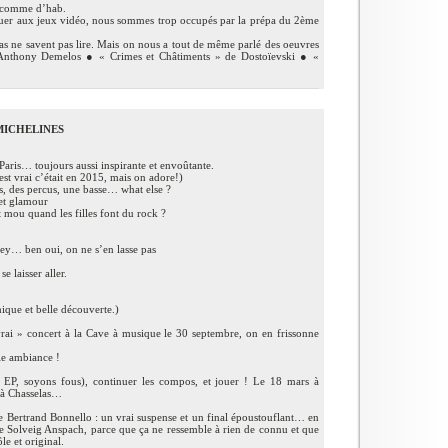
, comme d’hab.
ouer aux jeux vidéo, nous sommes trop occupés par la prépa du 2ème
 ne savent pas lire. Mais on nous a tout de même parlé des oeuvres
d’Anthony Demelos ● « Crimes et Châtiments » de Dostoïevski ● «
MICHELINES
ris… toujours aussi inspirante et envoûtante.
 vrai c’était en 2015, mais on adore!)
, des percus, une basse… what else ?
et glamour
 mou quand les filles font du rock ?
ey… ben oui, on ne s’en lasse pas
e laisser aller.
ique et belle découverte.)
rai » concert à la Cave à musique le 30 septembre, on en frissonne
lle ambiance !
 EP, soyons fous), continuer les compos, et jouer ! Le 18 mars à
n à Chasselas…
 Bertrand Bonnello : un vrai suspense et un final époustouflant… en
» de Solveig Anspach, parce que ça ne ressemble à rien de connu et que
le et original.