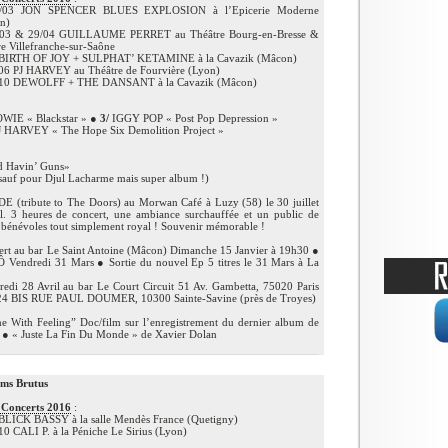
03 JON SPENCER BLUES EXPLOSION à l’Epicerie Moderne
in)
03 & 29/04 GUILLAUME PERRET au Théâtre Bourg-en-Bresse &
e Villefranche-sur-Saône
BIRTH OF JOY + SULPHAT’ KETAMINE à la Cavazik (Mâcon)
06 PJ HARVEY au Théâtre de Fourvière (Lyon)
10 DEWOLFF + THE DANSANT à la Cavazik (Mâcon)
IE « Blackstar » ●
3/
IGGY POP « Post Pop Depression »
 HARVEY « The Hope Six Demolition Project »
d Havin’ Guns»
sauf pour Djul Lacharme mais super album !)
(tribute to The Doors) au Morwan Café à Luzy (58) le 30 juillet
al. 3 heures de concert, une ambiance surchauffée et un public de
les bénévoles tout simplement royal ! Souvenir mémorable !
au bar Le Saint Antoine (Mâcon) Dimanche 15 Janvier à 19h30 ●
Vendredi 31 Mars ● Sortie du nouvel Ep 5 titres le 31 Mars à La
i 28 Avril au bar Le Court Circuit 51 Av. Gambetta, 75020 Paris
 24 BIS RUE PAUL DOUMER, 10300 Sainte-Savine (près de Troyes)
With Feeling” Doc/film sur l’enregistrement du dernier album de
● « Juste La Fin Du Monde » de Xavier Dolan
ams Brutus
 Concerts 2016
:
BLICK BASSY à la salle Mendès France (Quetigny)
0 CALI P. à la Péniche Le Sirius (Lyon)