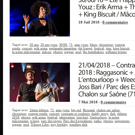
18 Juil 2018 -
0 commentaire
Tagué avec:
20 ans
,
20 ans youz
,
30/06
,
71
,
asso youz
,
blues
,
chronique
,
compte
rendu
,
concert
,
erik arma
,
esplanade lamartine
,
été frappé
,
festival
,
juin
,
king biscuit
,
la scène mâconnaise
,
mâcon
,
photos
,
reggae
,
soul
,
the buttshakers
,
williams brutus
7 Mai 2018 -
0 commentaire
Tagué avec:
2ième édition
,
71
,
asso youz
,
big red
,
Broussaï
,
chalon sur saône
,
chronique
,
compte rendu
,
concert
,
contraste et couleurs
,
daddy mory
,
dub
,
édition
2018
,
electro
,
erik arma
,
festival
,
jahneration
,
joss bari
,
l'entourloop
,
la scène
mâconnaise
,
n'zeng
,
parc des expos
,
Parc des Expositions
,
patko
,
photos
,
raggasonic
,
reggae
,
soul
,
Tchong Libo
,
troy berkley
,
weeding dub