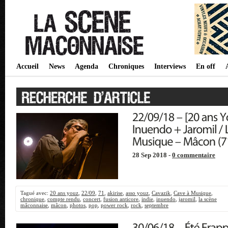
Accueil
News
Agenda
Chroniques
Interviews
En off
28 Sep 2018 -
0 commentaire
Tagué avec:
20 ans youz
,
22/09
,
71
,
akirise
,
asso youz
,
Cavazik
,
Cave à Musique
,
chronique
,
compte rendu
,
concert
,
fusion anticore
,
indie
,
inuendo
,
jaromil
,
la scène
mâconnaise
,
mâcon
,
photos
,
pop
,
power rock
,
rock
,
septembre