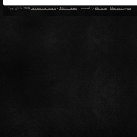
Copyright © 2026
La scène mâconnaise
-
Dubois Fabien
· Powered by
Wordpress
·
Mentions légales