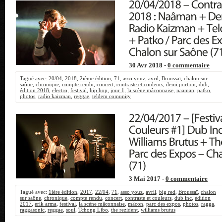
30 Avr 2018 -
0 commentaire
Tagué avec:
20/04
,
2018
,
2ième édition
,
71
,
asso youz
,
avril
,
Broussaï
,
chalon sur
saône
,
chronique
,
compte rendu
,
concert
,
contraste et couleurs
,
demi portion
,
dub
,
édition 2018
,
electro
,
festival
,
hip hop
,
jour 1
,
la scène mâconnaise
,
naaman
,
patko
,
photos
,
radio kaizman
,
reggae
,
teldem comunity
3 Mai 2017 -
0 commentaire
Tagué avec:
1ière édition
,
2017
,
22/04
,
71
,
asso youz
,
avril
,
big red
,
Broussaï
,
chalon
sur saône
,
chronique
,
compte rendu
,
concert
,
contraste et couleurs
,
dub inc
,
édition
2017
,
erik arma
,
festival
,
la scène mâconnaise
,
mâcon
,
parc des expos
,
photos
,
ragga
,
raggasonic
,
reggae
,
soul
,
Tchong Libo
,
the rezident
,
williams brutus