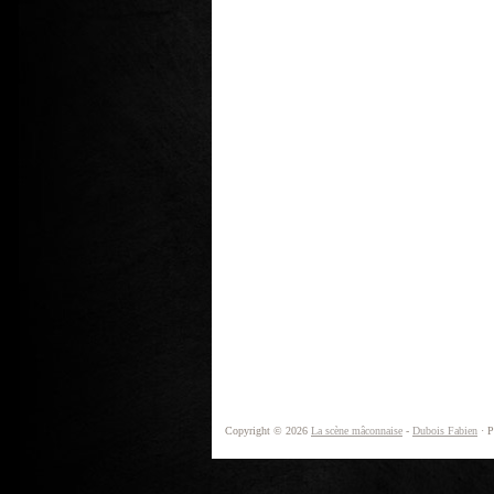
Copyright © 2026
La scène mâconnaise
-
Dubois Fabien
· P