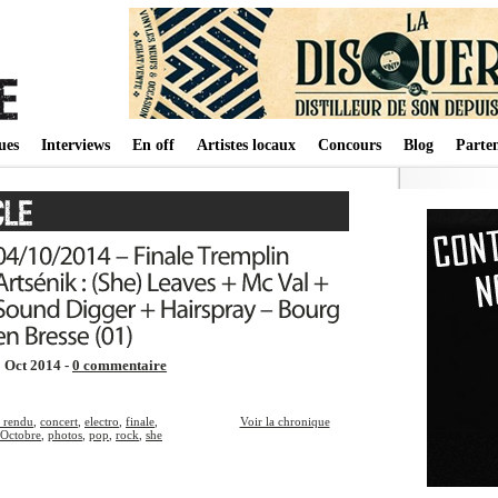
ues
Interviews
En off
Artistes locaux
Concours
Blog
Parten
 Oct 2014 -
0 commentaire
 rendu
,
concert
,
electro
,
finale
,
Voir la chronique
Octobre
,
photos
,
pop
,
rock
,
she