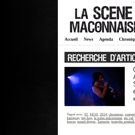
Accueil
News
Agenda
Chroniq
8
Tagué avec:
01
,
04/10
,
2014
,
chronique
,
compte
hairspray
,
hip hop
,
la scène mâconnaise
,
mc val
,
leaves
,
sound digger
,
Tannerie
,
tremplin artsénik