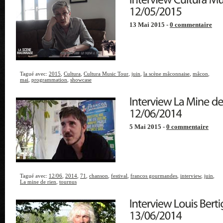
13 Mai 2015 -
0 commentaire
Tagué avec:
2015
,
Cultura
,
Cultura Music Tour
,
juin
,
la scène mâconnaise
,
mâcon
,
mai
,
programmation
,
showcase
5 Mai 2015 -
0 commentaire
Tagué avec:
12/06
,
2014
,
71
,
chanson
,
festival
,
francos gourmandes
,
interview
,
juin
,
La mine de rien
,
tournus