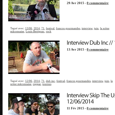
29 Avr 2015 -
0 commentaire
Tagué avec:
13/06
,
2014
,
71
,
festival
,
francos gourmandes
,
interview
,
juin
,
la scène
mâconnaise
,
Louis Bertignac
,
rock
13 Avr 2015 -
0 commentaire
Tagué avec:
12/06
,
2014
,
71
,
dub inc
,
festival
,
francos gourmandes
,
interview
,
juin
,
la
scène mâconnaise
,
reggae
,
tournus
11 Fév 2015 -
0 commentaire