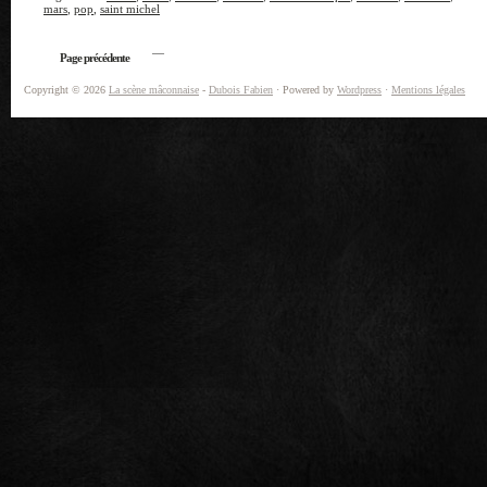
mars
,
pop
,
saint michel
—
Page précédente
Copyright © 2026
La scène mâconnaise
-
Dubois Fabien
· Powered by
Wordpress
·
Mentions légales