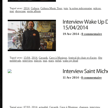
Tagué avec:
2014
,
Cultura
,
Cultura Music Tour
,
juin
,
la scène mâconnaise
,
mâcon
,
mai
,
showcase
,
sortie album
19 Avr 2014 -
0 commentaire
Tagué avec:
15/04
,
2014
,
Cavazik
,
Cave à Musique
,
festival de chair et d'acier
,
fête
médiévale
,
interview
,
mâcon
,
mai
,
mars
,
métal
,
wake up dead
11 Avr 2014 -
0 commentaire
Tagué avec:
07/03
,
2014
,
actualité
,
Cavazik
,
Cave à Musique
,
chanson
,
interview
,