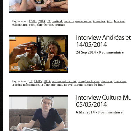
Tagué avec:
12/06
,
2014
,
71
,
festival
,
francos gourmandes
,
interview
,
juin
,
la scène
mâconnaise
,
rock
,
skip the use
,
tournus
24 Sep 2014 -
0 commentaire
Tagué avec:
01
,
14/05
,
2014
,
andréas et nicolas
,
bourg en bresse
,
chanson
,
interview
,
la scène mâconnaise
,
la Tannerie
,
mai
,
nouvel album
,
singes du futur
6 Mai 2014 -
0 commentaire