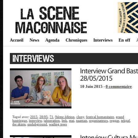
Accueil
News
Agenda
Chroniques
Interviews
En off
10 Juin 2015 -
0 commentaire
Tagué avec:
2015
,
28/05
,
71
,
9ième édition
,
cluny
,
festival humanitaire
,
grand
bastringue
,
interview
,
jahneration
,
lmk
,
mai
,
naaman
,
organisateurs
,
reggae
,
tekpaf
,
the skints
,
undubground
,
wailing trees