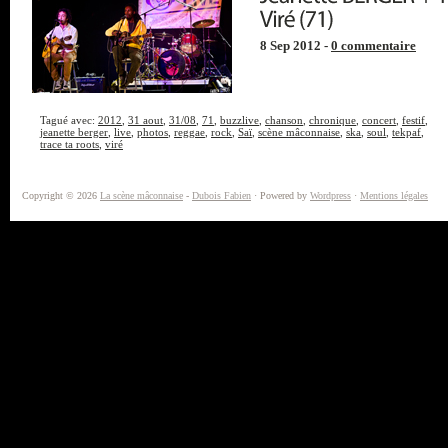
8 Sep 2012 -
0 commentaire
Tagué avec:
2012
,
31 aout
,
31/08
,
71
,
buzzlive
,
chanson
,
chronique
,
concert
,
festif
,
jeanette berger
,
live
,
photos
,
reggae
,
rock
,
Saï
,
scène mâconnaise
,
ska
,
soul
,
tekpaf
,
trace ta roots
,
viré
Copyright © 2026
La scène mâconnaise
-
Dubois Fabien
· Powered by
Wordpress
·
Mentions légales