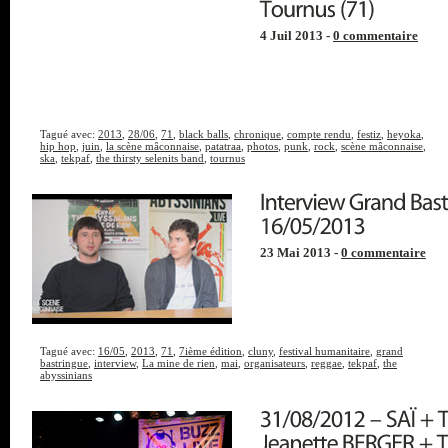
4 Juil 2013 -
0 commentaire
Tagué avec:
2013
,
28/06
,
71
,
black balls
,
chronique
,
compte rendu
,
festiz
,
heyoka
,
hip hop
,
juin
,
la scène mâconnaise
,
patatraa
,
photos
,
punk
,
rock
,
scène mâconnaise
,
ska
,
tekpaf
,
the thirsty selenits band
,
tournus
23 Mai 2013 -
0 commentaire
Tagué avec:
16/05
,
2013
,
71
,
7ième édition
,
cluny
,
festival humanitaire
,
grand
bastringue
,
interview
,
La mine de rien
,
mai
,
organisateurs
,
reggae
,
tekpaf
,
the
abyssinians