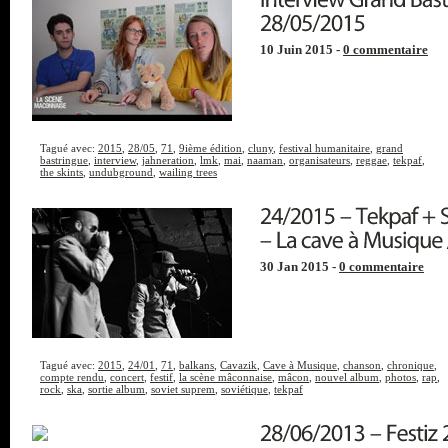
10 Juin 2015 -
0 commentaire
Tagué avec:
2015
,
28/05
,
71
,
9ième édition
,
cluny
,
festival humanitaire
,
grand
bastringue
,
interview
,
jahneration
,
lmk
,
mai
,
naaman
,
organisateurs
,
reggae
,
tekpaf
,
the skints
,
undubground
,
wailing trees
30 Jan 2015 -
0 commentaire
Tagué avec:
2015
,
24/01
,
71
,
balkans
,
Cavazik
,
Cave à Musique
,
chanson
,
chronique
,
compte rendu
,
concert
,
festif
,
la scène mâconnaise
,
mâcon
,
nouvel album
,
photos
,
rap
,
rock
,
ska
,
sortie album
,
soviet suprem
,
soviétique
,
tekpaf