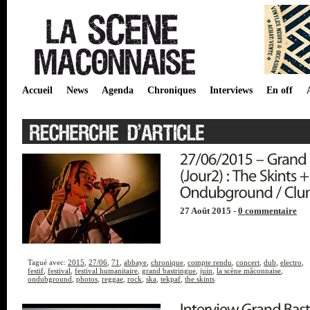
Accueil
News
Agenda
Chroniques
Interviews
En off
27 Août 2015 -
0 commentaire
Tagué avec:
2015
,
27/06
,
71
,
abbaye
,
chronique
,
compte rendu
,
concert
,
dub
,
electro
,
festif
,
festival
,
festival humanitaire
,
grand bastringue
,
juin
,
la scène mâconnaise
,
ondubground
,
photos
,
reggae
,
rock
,
ska
,
tekpaf
,
the skints