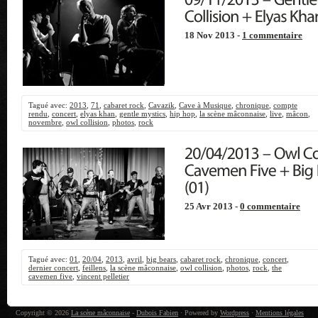
18 Nov 2013 -
1 commentaire
Tagué avec:
2013
,
71
,
cabaret rock
,
Cavazik
,
Cave à Musique
,
chronique
,
compte
rendu
,
concert
,
elyas khan
,
gentle mystics
,
hip hop
,
la scène mâconnaise
,
live
,
mâcon
,
novembre
,
owl collision
,
photos
,
rock
25 Avr 2013 -
0 commentaire
Tagué avec:
01
,
20/04
,
2013
,
avril
,
big bears
,
cabaret rock
,
chronique
,
concert
,
dernier concert
,
feillens
,
la scène mâconnaise
,
owl collision
,
photos
,
rock
,
the
cavemen five
,
vincent pelletier
Copyright © 2026
La scène mâconnaise
-
Dubois Fabien
· Powered by
Wordpress
·
Mentions légales