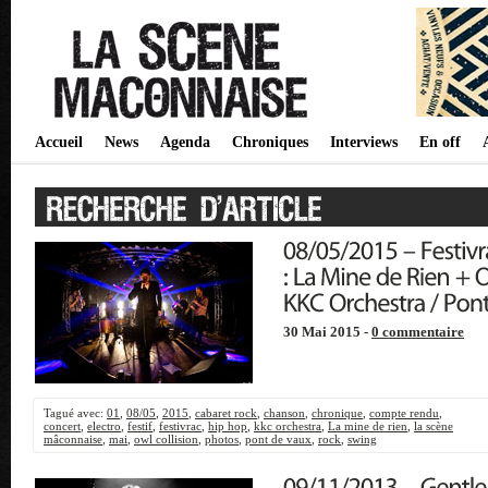
Accueil
News
Agenda
Chroniques
Interviews
En off
30 Mai 2015 -
0 commentaire
Tagué avec:
01
,
08/05
,
2015
,
cabaret rock
,
chanson
,
chronique
,
compte rendu
,
concert
,
electro
,
festif
,
festivrac
,
hip hop
,
kkc orchestra
,
La mine de rien
,
la scène
mâconnaise
,
mai
,
owl collision
,
photos
,
pont de vaux
,
rock
,
swing