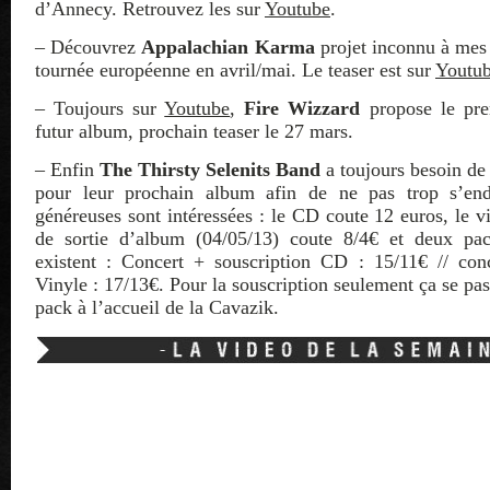
d’Annecy. Retrouvez les sur
Youtube
.
– Découvrez
Appalachian Karma
projet inconnu à mes 
tournée européenne en avril/mai. Le teaser est sur
Youtu
– Toujours sur
Youtube
,
Fire Wizzard
propose le pre
futur album, prochain teaser le 27 mars.
– Enfin
The Thirsty Selenits Band
a toujours besoin d
pour leur prochain album afin de ne pas trop s’end
généreuses sont intéressées : le CD coute 12 euros, le v
de sortie d’album (04/05/13) coute 8/4€ et deux pack
existent : Concert + souscription CD : 15/11€ // conc
Vinyle : 17/13€. Pour la souscription seulement ça se pa
pack à l’accueil de la Cavazik.