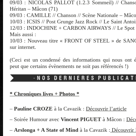
09/03 : NICOLAS PALLOT (1.2.3 Sommeil) // Chans
Héritan – Mâcon (71)
09/03 : CAMILLE // Chanson // Scène Nationale – Mâco
10/03 : ICSIS // Post Grunge Jazz Rock // Le Saint Anto
12/03 : INDOCHINE + CARBON AIRWAYS // Le Spot 
Mais aussi :
10/03 : Nouveau titre « FRONT OF STEEL » de SA
sur internet.
(Ceci est un condensé des informations qui nous ont é
peut que certains évènements ne soit pas référencés !)
* Chroniques lives + Photos *
–
Pauline CROZE
à la Cavazik :
Découvrir l’article
– Soirée Humour avec
Vincent PIGUET
à Mâcon :
Déco
–
Arslonga + A State of Mind
à la Cavazik :
Découvrir l