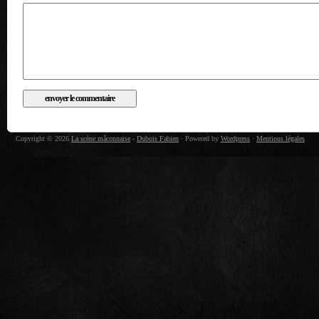
Copyright © 2026
La scène mâconnaise
-
Dubois Fabien
· Powered by
Wordpress
·
Mentions légales