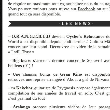
de réguler un maximum tout ça, souhaitez nous du coura
Vous pouvez toujours nous suivre sur
Facebook
ou sur
quand tout ça sera disponible.
–
O.R.A.N.G.E.B.U.D
devient
Oyster’s Reluctance
do
World » est disponible depuis jeudi dernier à Cultura M
concert sur leur stand. Découvrez en vidéo de la semain
« I still Trust »
–
Big bears
s’arrete : dernier concert le 20 avril av
Feillens (01) !
– Une chanson bonus de
Gran Kino
est disponib
retrouvez une reprise arrangée d’About a girl de Nirvan
–
m.Kekchoz
guitariste de Psygnosis propose égalemen
compilation de ses années de travail en solo. C’est gra
c’est pas mal du tout !
–
Arslonga
propose plusieurs vidéos de leur passa