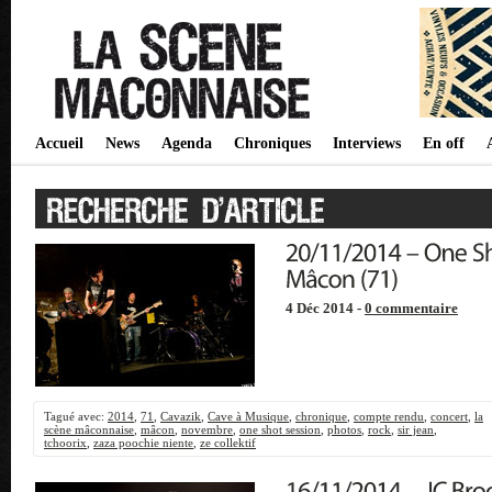
Accueil
News
Agenda
Chroniques
Interviews
En off
4 Déc 2014 -
0 commentaire
Tagué avec:
2014
,
71
,
Cavazik
,
Cave à Musique
,
chronique
,
compte rendu
,
concert
,
la
scène mâconnaise
,
mâcon
,
novembre
,
one shot session
,
photos
,
rock
,
sir jean
,
tchoorix
,
zaza poochie niente
,
ze collektif