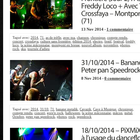
13 Nov 2014 -
1 commentaire
Tagué avec:
2014
,
71
,
as de trèfle
,
avec toa
,
chanson
,
chronique
,
compte rendu
,
concert
,
crossfaya
,
culture sans frontière
,
édition 2014
,
electro
,
festif
,
festival
,
freddy
loco
,
la scène mâconnaise
,
montpont en bresse
,
nouvel album
,
novembre
,
photos
,
rock
,
ska
,
tournée d'adieu
8 Nov 2014 -
0 commentaire
Tagué avec:
2014
,
31/10
,
71
,
banane metalik
,
Cavazik
,
Cave à Musique
,
chronique
,
compte rendu
,
concert
,
gore'n rock
,
halloween
,
la scène mâconnaise
,
mâcon
,
métal
,
Octobre
,
peter pan speedrock
,
photos
,
rock
,
speedrock