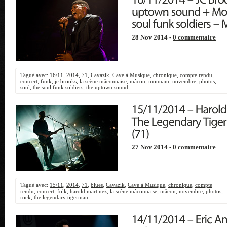
28 Nov 2014 -
0 commentaire
Tagué avec:
16/11
,
2014
,
71
,
Cavazik
,
Cave à Musique
,
chronique
,
compte rendu
,
concert
,
funk
,
jc brooks
,
la scène mâconnaise
,
mâcon
,
mounam
,
novembre
,
photos
,
soul
,
the soul funk soldiers
,
the uptown sound
27 Nov 2014 -
0 commentaire
Tagué avec:
15/11
,
2014
,
71
,
blues
,
Cavazik
,
Cave à Musique
,
chronique
,
compte
rendu
,
concert
,
folk
,
harold martinez
,
la scène mâconnaise
,
mâcon
,
novembre
,
photos
,
rock
,
the legendary tigerman