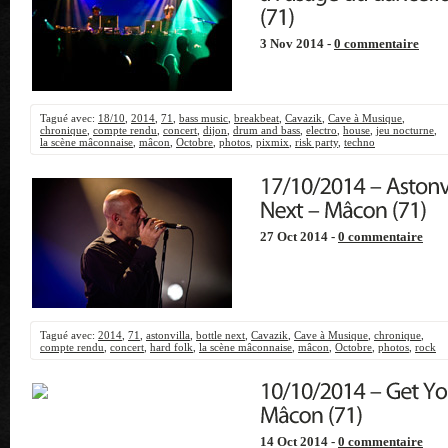
3 Nov 2014 -
0 commentaire
Tagué avec:
18/10
,
2014
,
71
,
bass music
,
breakbeat
,
Cavazik
,
Cave à Musique
,
chronique
,
compte rendu
,
concert
,
dijon
,
drum and bass
,
electro
,
house
,
jeu nocturne
,
la scène mâconnaise
,
mâcon
,
Octobre
,
photos
,
pixmix
,
risk party
,
techno
27 Oct 2014 -
0 commentaire
Tagué avec:
2014
,
71
,
astonvilla
,
bottle next
,
Cavazik
,
Cave à Musique
,
chronique
,
compte rendu
,
concert
,
hard folk
,
la scène mâconnaise
,
mâcon
,
Octobre
,
photos
,
rock
14 Oct 2014 -
0 commentaire