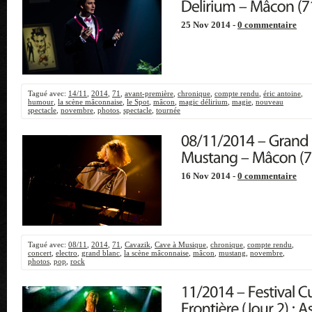
25 Nov 2014 -
0 commentaire
Tagué avec:
14/11
,
2014
,
71
,
avant-première
,
chronique
,
compte rendu
,
éric antoine
,
humour
,
la scène mâconnaise
,
le Spot
,
mâcon
,
magic délirium
,
magie
,
nouveau
spectacle
,
novembre
,
photos
,
spectacle
,
tournée
16 Nov 2014 -
0 commentaire
Tagué avec:
08/11
,
2014
,
71
,
Cavazik
,
Cave à Musique
,
chronique
,
compte rendu
,
concert
,
electro
,
grand blanc
,
la scène mâconnaise
,
mâcon
,
mustang
,
novembre
,
photos
,
pop
,
rock