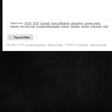
Tagué avec:
10/10
,
2014
,
Cavazik
,
Cave à Musique
,
chronique
,
compte rendu
,
concert
,
get your gun
,
la scène mâconnaise
,
mâcon
,
Octobre
,
photos
,
post-rock
,
rock
—
Page précédente
Copyright © 2026
La scène mâconnaise
-
Dubois Fabien
· Powered by
Wordpress
·
Mentions légales