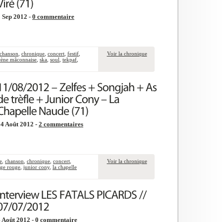
 Sep 2012 -
0 commentaire
chanson
,
chronique
,
concert
,
festif
,
Voir la chronique
cène mâconnaise
,
ska
,
soul
,
tekpaf
,
4 Août 2012 -
2 commentaires
e
,
chanson
,
chronique
,
concert
,
Voir la chronique
ge rouge
,
junior cony
,
la chapelle
 Août 2012 -
0 commentaire