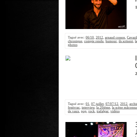
1
Tagué avec:
06/10
,
2012
,
arnaud cosson
,
Cavazi
chronique
,
compte rendu
,
humour
,
ils scènent
,
l
photos
2
Tagué avec:
01
,
07 juillet
,
07/07/12
,
2012
,
arch
festivrac
,
interview
,
la 20ième
,
la scène mâconna
de vaux
,
pop
,
rock
,
trafalgar
,
vidéos