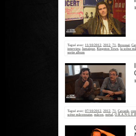
1
Tagué avec:
11/10/2012
,
2012
,
71
,
Broussaï
,
Ca
interview
,
Jamaïque
,
Kingston Town
,
la scène m
sortie album
1
Tagué avec:
07/10/2012
,
2012
,
71
,
Cavazik
,
con
scène mâconnaise
,
mâcon
,
métal
,
O.R.A.N.G.E.