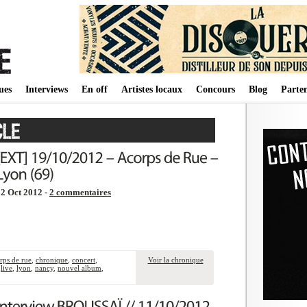
ues
Interviews
En off
Artistes locaux
Concours
Blog
Parten
2 Oct 2012 -
2 commentaires
rps de rue
,
chronique
,
concert
,
Voir la chronique
,
live
,
lyon
,
nancy
,
nouvel album
,