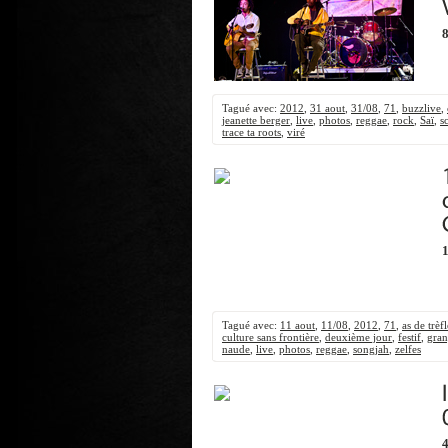
8
Tagué avec:
2012
,
31 aout
,
31/08
,
71
,
buzzlive
,
jeanette berger
,
live
,
photos
,
reggae
,
rock
,
Saï
,
s
trace ta roots
,
viré
1
Tagué avec:
11 aout
,
11/08
,
2012
,
71
,
as de trèfl
culture sans frontière
,
deuxième jour
,
festif
,
gran
naude
,
live
,
photos
,
reggae
,
songjah
,
zelfes
4