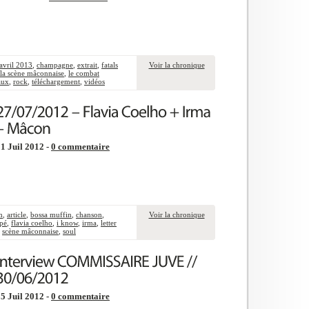
avril 2013
,
champagne
,
extrait
,
fatals
Voir la chronique
la scène mâconnaise
,
le combat
aux
,
rock
,
téléchargement
,
vidéos
1 Juil 2012 -
0 commentaire
m
,
article
,
bossa muffin
,
chanson
,
Voir la chronique
ppé
,
flavia coelho
,
i know
,
irma
,
letter
,
scène mâconnaise
,
soul
5 Juil 2012 -
0 commentaire