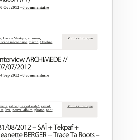
0 Oct 2012 -
0 commentaire
k
,
Cave à Musique
,
chanson
,
Voir la chronique
a scène mâconnaise
,
mâcon
,
Octobre
,
4 Sep 2012 -
0 commentaire
imède
,
est ce que c'est juste?
,
extrait
,
Voir la chronique
ise
,
live
,
nouvel album
,
photos
,
pont