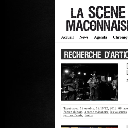
Accueil
News
Agenda
Chroniq
2
Tagué avec:
19 octobre
,
19/10/12
,
2012
,
69
,
aco
Fabien dubois
,
la scène mâconaise
,
les valseuses
paroles d'amis
,
photos