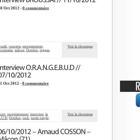
8 Oct 2012 -
0 commentaire
vazik
,
concerts
,
enregistement
,
Voir la chronique
âconnaise
,
mâcon
,
Octobre
,
reggae
,
1 Oct 2012 -
0 commentaire
cert
,
enregistrement
,
interview
,
la
Voir la chronique
B.U.D
,
Octobre
,
rock
,
sortie vinyle